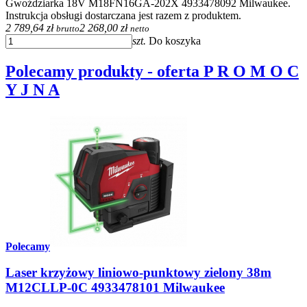
Gwoździarka 18V M18FN16GA-202X 4933478092 Milwaukee.
Instrukcja obsługi dostarczana jest razem z produktem.
2 789,64 zł
2 268,00 zł
brutto
netto
szt.
Do koszyka
Polecamy produkty - oferta P R O M O C
Y J N A
Polecamy
Laser krzyżowy liniowo-punktowy zielony 38m
M12CLLP-0C 4933478101 Milwaukee