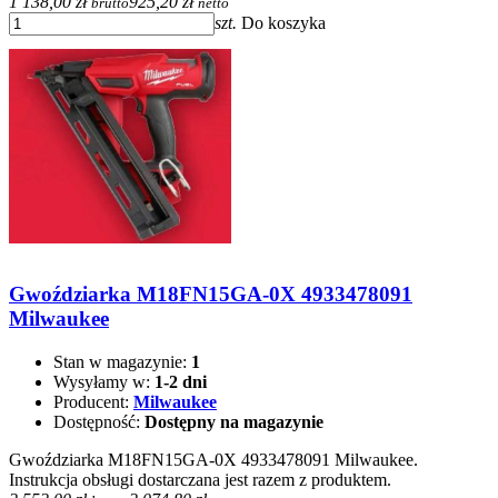
1 138,00 zł
925,20 zł
brutto
netto
szt.
Do koszyka
Gwoździarka M18FN15GA-0X 4933478091
Milwaukee
Stan w magazynie:
1
Wysyłamy w:
1-2 dni
Producent:
Milwaukee
Dostępność:
Dostępny na magazynie
Gwoździarka M18FN15GA-0X 4933478091 Milwaukee.
Instrukcja obsługi dostarczana jest razem z produktem.