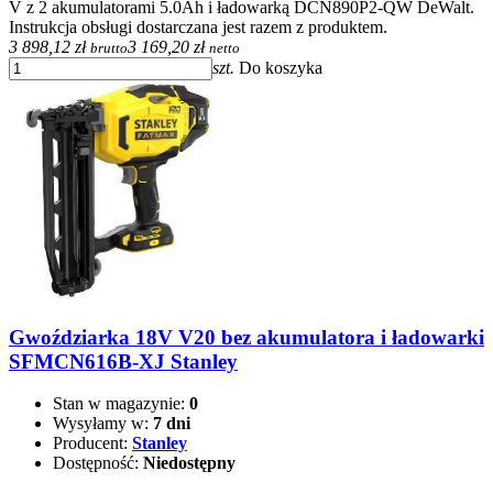
V z 2 akumulatorami 5.0Ah i ładowarką DCN890P2-QW DeWalt.
Instrukcja obsługi dostarczana jest razem z produktem.
3 898,12 zł
3 169,20 zł
brutto
netto
szt.
Do koszyka
Gwoździarka 18V V20 bez akumulatora i ładowarki
SFMCN616B-XJ Stanley
Stan w magazynie:
0
Wysyłamy w:
7 dni
Producent:
Stanley
Dostępność:
Niedostępny