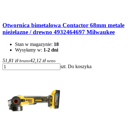
Otwornica bimetalowa Contactor 68mm metale
nieżelazne / drewno 4932464697 Milwaukee
Stan w magazynie:
18
Wysyłamy w:
1-2 dni
51,81 zł
42,12 zł
brutto
netto
szt.
Do koszyka