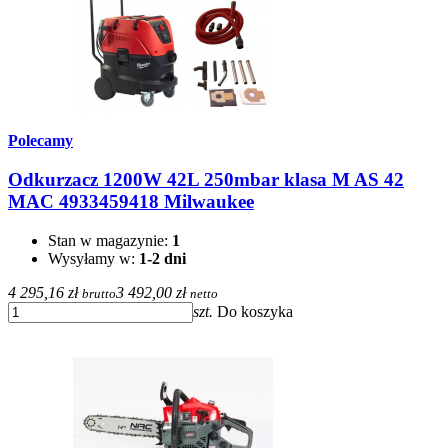
Polecamy
Odkurzacz 1200W 42L 250mbar klasa M AS 42
MAC 4933459418 Milwaukee
Stan w magazynie:
1
Wysyłamy w:
1-2 dni
4 295,16 zł
3 492,00 zł
brutto
netto
szt.
Do koszyka