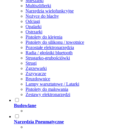
Mieszarki
Multiszlifierki
Narzędzia wielofunkcyjne
Nożyce do blachy
Odciągi
Opalarki
Ostrzarki
Pistolety do klejenia
Pistolety do silikonu / towotnice
Pozostałe elektronarzędzia
Radia / głośniki bluetooth
Strugarko-grubościówki
Strugi
Zgrzewarki
Zszywacze
Bruzdownice
Lampy warsztatowe / Latarki
Pistolety do malowania
Zestawy elektronarzędzi
Budowlane
Narzędzia Pneumatyczne