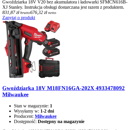
Gwoździarka 18V V20 bez akumulatora i ładowarki SFMCN616B-
XJ Stanley. Instrukcja obsługi dostarczana jest razem z produktem.
831,87 zł
676,32 zł
brutto
netto
Zapytaj o produkt
Gwoździarka 18V M18FN16GA-202X 4933478092
Milwaukee
Stan w magazynie:
1
Wysyłamy w:
1-2 dni
Producent:
Milwaukee
Dostępność:
Dostępny na magazynie