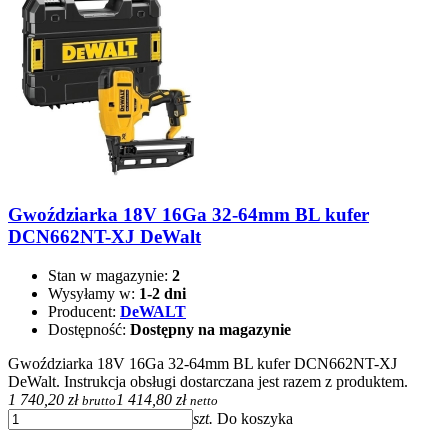
Gwoździarka 18V 16Ga 32-64mm BL kufer
DCN662NT-XJ DeWalt
Stan w magazynie:
2
Wysyłamy w:
1-2 dni
Producent:
DeWALT
Dostępność:
Dostępny na magazynie
Gwoździarka 18V 16Ga 32-64mm BL kufer DCN662NT-XJ
DeWalt. Instrukcja obsługi dostarczana jest razem z produktem.
1 740,20 zł
1 414,80 zł
brutto
netto
szt.
Do koszyka