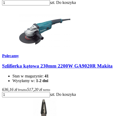
szt.
Do koszyka
Polecamy
Szlifierka kątowa 230mm 2200W GA9020R Makita
Stan w magazynie:
41
Wysyłamy w:
1-2 dni
636,16 zł
517,20 zł
brutto
netto
szt.
Do koszyka