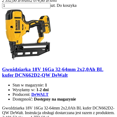
2 552,00 zł
2 074,80 zł
brutto
netto
szt.
Do koszyka
Gwoździarka 18V 16Ga 32-64mm 2x2,0Ah BL
kufer DCN662D2-QW DeWalt
Stan w magazynie:
1
Wysyłamy w:
1-2 dni
Producent:
DeWALT
Dostępność:
Dostępny na magazynie
Gwoździarka 18V 16Ga 32-64mm 2x2,0Ah BL kufer DCN662D2-
QW DeWalt. Instrukcja obsługi dostarczana jest razem z produktem.