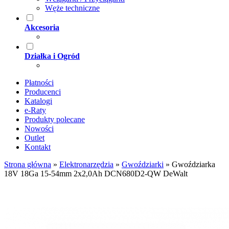
Węże techniczne
Akcesoria
Działka i Ogród
Płatności
Producenci
Katalogi
e-Raty
Produkty polecane
Nowości
Outlet
Kontakt
Strona główna
»
Elektronarzędzia
»
Gwoździarki
»
Gwoździarka
18V 18Ga 15-54mm 2x2,0Ah DCN680D2-QW DeWalt