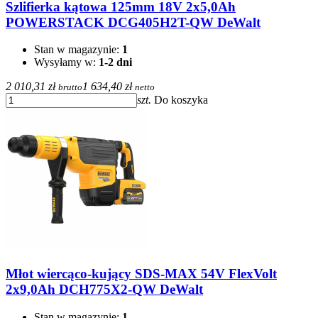
Szlifierka kątowa 125mm 18V 2x5,0Ah
POWERSTACK DCG405H2T-QW DeWalt
Stan w magazynie:
1
Wysyłamy w:
1-2 dni
2 010,31 zł
1 634,40 zł
brutto
netto
szt.
Do koszyka
Młot wiercąco-kujący SDS-MAX 54V FlexVolt
2x9,0Ah DCH775X2-QW DeWalt
Stan w magazynie:
1