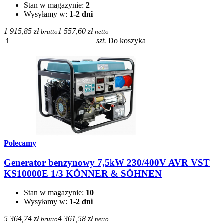
Stan w magazynie:
2
Wysyłamy w:
1-2 dni
1 915,85 zł
1 557,60 zł
brutto
netto
szt.
Do koszyka
Polecamy
Generator benzynowy 7,5kW 230/400V AVR VST
KS10000E 1/3 KÖNNER & SÖHNEN
Stan w magazynie:
10
Wysyłamy w:
1-2 dni
5 364,74 zł
4 361,58 zł
brutto
netto