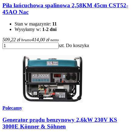
Piła łańcuchowa spalinowa 2,58KM 45cm CST52-
45AO Nac
Stan w magazynie:
11
Wysyłamy w:
1-2 dni
509,22 zł
414,00 zł
brutto
netto
szt.
Do koszyka
Polecamy
Generator prądu benzynowy 2,6kW 230V KS
3000E Könner & Söhnen