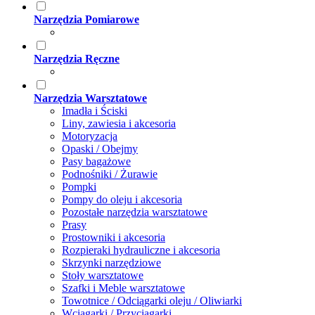
Narzędzia Pomiarowe
Narzędzia Ręczne
Narzędzia Warsztatowe
Imadła i Ściski
Liny, zawiesia i akcesoria
Motoryzacja
Opaski / Obejmy
Pasy bagażowe
Podnośniki / Żurawie
Pompki
Pompy do oleju i akcesoria
Pozostałe narzędzia warsztatowe
Prasy
Prostowniki i akcesoria
Rozpieraki hydrauliczne i akcesoria
Skrzynki narzędziowe
Stoły warsztatowe
Szafki i Meble warsztatowe
Towotnice / Odciągarki oleju / Oliwiarki
Wciągarki / Przyciągarki