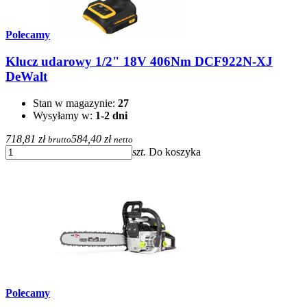
Polecamy
Klucz udarowy 1/2" 18V 406Nm DCF922N-XJ
DeWalt
Stan w magazynie:
27
Wysyłamy w:
1-2 dni
718,81 zł
584,40 zł
brutto
netto
szt.
Do koszyka
Polecamy