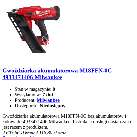
Gwoździarka akumulatorowa M18FFN-0C
4933471406 Milwaukee
Stan w magazynie:
0
Wysyłamy w:
7 dni
Producent:
Milwaukee
Dostępność:
Niedostępny
Gwoździarka akumulatorowa M18FFN-0C bez akumulatorów i
ładowarki 4933471406 Milwaukee. Instrukcja obsługi dostarczana
jest razem z produktem.
2 603,66 zł
2 116,80 zł
brutto
netto