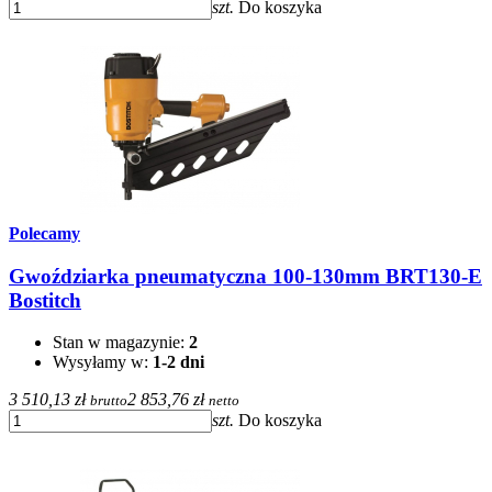
szt.
Do koszyka
Polecamy
Gwoździarka pneumatyczna 100-130mm BRT130-E
Bostitch
Stan w magazynie:
2
Wysyłamy w:
1-2 dni
3 510,13 zł
2 853,76 zł
brutto
netto
szt.
Do koszyka