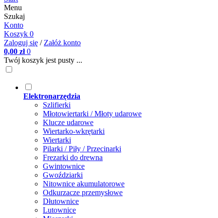
Menu
Szukaj
Konto
Koszyk
0
Zaloguj się
/
Załóż konto
0,00 zł
0
Twój koszyk jest pusty ...
Elektronarzędzia
Szlifierki
Młotowiertarki / Młoty udarowe
Klucze udarowe
Wiertarko-wkrętarki
Wiertarki
Pilarki / Piły / Przecinarki
Frezarki do drewna
Gwintownice
Gwoździarki
Nitownice akumulatorowe
Odkurzacze przemysłowe
Dłutownice
Lutownice