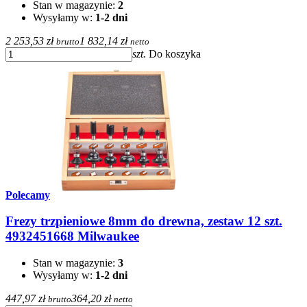
Stan w magazynie:
2
Wysyłamy w:
1-2 dni
2 253,53 zł
1 832,14 zł
brutto
netto
szt.
Do koszyka
Polecamy
Frezy trzpieniowe 8mm do drewna, zestaw 12 szt.
4932451668 Milwaukee
Stan w magazynie:
3
Wysyłamy w:
1-2 dni
447,97 zł
364,20 zł
brutto
netto