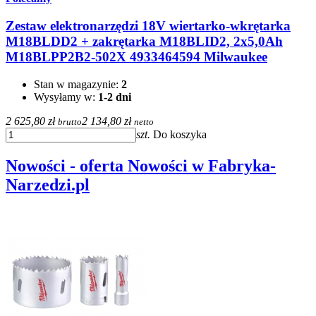
Zestaw elektronarzędzi 18V wiertarko-wkrętarka
M18BLDD2 + zakrętarka M18BLID2, 2x5,0Ah
M18BLPP2B2-502X 4933464594 Milwaukee
Stan w magazynie:
2
Wysyłamy w:
1-2 dni
2 625,80 zł
2 134,80 zł
brutto
netto
szt.
Do koszyka
Nowości - oferta Nowości w Fabryka-
Narzedzi.pl