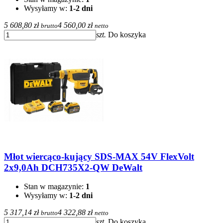
Wysyłamy w:
1-2 dni
5 608,80 zł
4 560,00 zł
brutto
netto
szt.
Do koszyka
Młot wiercąco-kujący SDS-MAX 54V FlexVolt
2x9,0Ah DCH735X2-QW DeWalt
Stan w magazynie:
1
Wysyłamy w:
1-2 dni
5 317,14 zł
4 322,88 zł
brutto
netto
szt.
Do koszyka