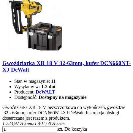
Gwoździarka XR 18 V 32-63mm, kufer DCN660NT-
XJ DeWalt
Stan w magazynie:
11
Wysyłamy w:
1-2 dni
Producent:
DeWALT
Dostępność:
Dostępny na magazynie
Gwoździarka XR 18 V bezszczotkowa do wykończeń, gwoździe
32 - 63mm, kufer DCN660NT-XJ DeWalt. Instrukcja obsługi
dostarczana jest razem z produktem.
1 723,97 zł
1 401,60 zł
brutto
netto
szt.
Do koszyka