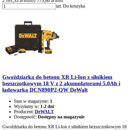
2 181,53 zł
1 773,60 zł
brutto
netto
szt.
Do koszyka
Gwoździarka do betonu XR Li-Ion z silnikiem
bezszczotkowym 18 V z 2 akumulatorami 5.0Ah i
ładowarką DCN890P2-QW DeWalt
Stan w magazynie:
1
Wysyłamy w:
1-2 dni
Producent:
DeWALT
Dostępność:
Dostępny na magazynie
Gwoździarka do betonu XR Li-Ion z silnikiem bezszczotkowym 18