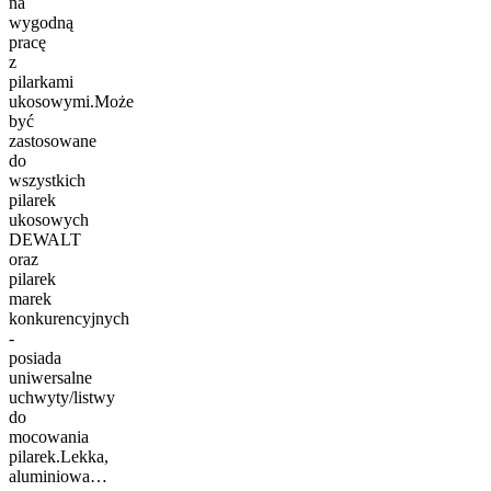
na
wygodną
pracę
z
pilarkami
ukosowymi.Może
być
zastosowane
do
wszystkich
pilarek
ukosowych
DEWALT
oraz
pilarek
marek
konkurencyjnych
-
posiada
uniwersalne
uchwyty/listwy
do
mocowania
pilarek.Lekka,
aluminiowa…