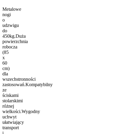
Metalowe
nogi
o
udzwigu
do
450kg.Duża
powierzchnia
robocza
(85
x
60
cm)
dla
wszechstronności
zastosowań.Kompatybilny
ze
ściskami
stolarskimi
różnej
wielkości.Wygodny
uchwyt
ułatwiający
transport
i