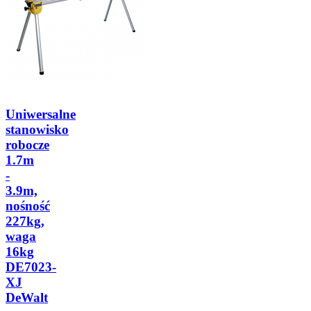
Uniwersalne
stanowisko
robocze
1.7m
-
3.9m,
nośność
227kg,
waga
16kg
DE7023-
XJ
DeWalt