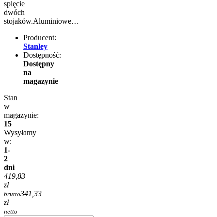
spięcie
dwóch
stojaków.Aluminiowe…
Producent:
Stanley
Dostępność:
Dostępny
na
magazynie
Stan
w
magazynie:
15
Wysyłamy
w:
1-
2
dni
419,83
zł
341,33
brutto
zł
netto