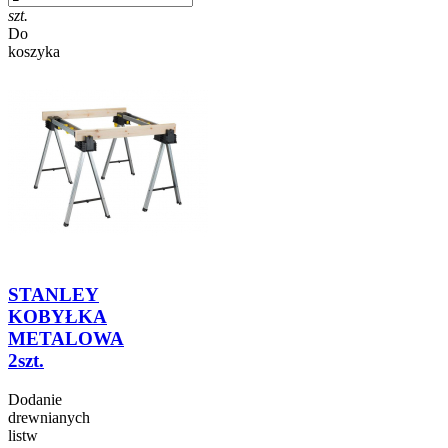
szt.
Do
koszyka
STANLEY
KOBYŁKA
METALOWA
2szt.
Dodanie
drewnianych
listw