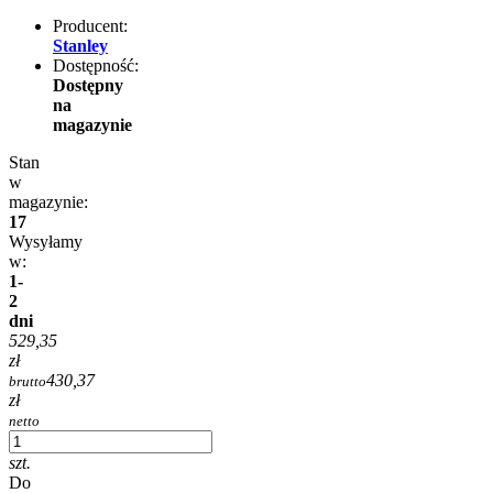
Producent:
Stanley
Dostępność:
Dostępny
na
magazynie
Stan
w
magazynie:
17
Wysyłamy
w:
1-
2
dni
529,35
zł
430,37
brutto
zł
netto
szt.
Do