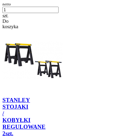
netto
szt.
Do
koszyka
STANLEY
STOJAKI
/
KOBYŁKI
REGULOWANE
2szt.