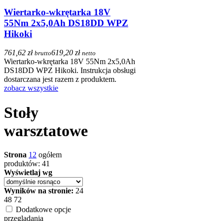
Wiertarko-wkrętarka 18V
55Nm 2x5,0Ah DS18DD WPZ
Hikoki
761,62 zł
619,20 zł
brutto
netto
Wiertarko-wkrętarka 18V 55Nm 2x5,0Ah
DS18DD WPZ Hikoki. Instrukcja obsługi
dostarczana jest razem z produktem.
zobacz wszystkie
Stoły
warsztatowe
Strona
1
2
ogółem
produktów: 41
Wyświetlaj wg
Wyników na stronie:
24
48
72
Dodatkowe opcje
przeglądania