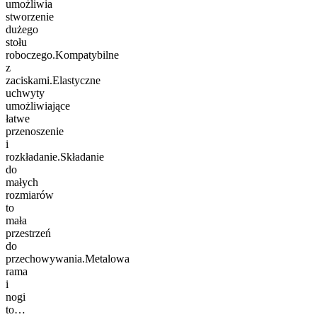
umożliwia
stworzenie
dużego
stołu
roboczego.Kompatybilne
z
zaciskami.Elastyczne
uchwyty
umożliwiające
łatwe
przenoszenie
i
rozkładanie.Składanie
do
małych
rozmiarów
to
mała
przestrzeń
do
przechowywania.Metalowa
rama
i
nogi
to…