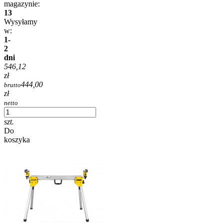
magazynie:
13
Wysyłamy
w:
1-
2
dni
546,12
zł
444,00
brutto
zł
netto
szt.
Do
koszyka