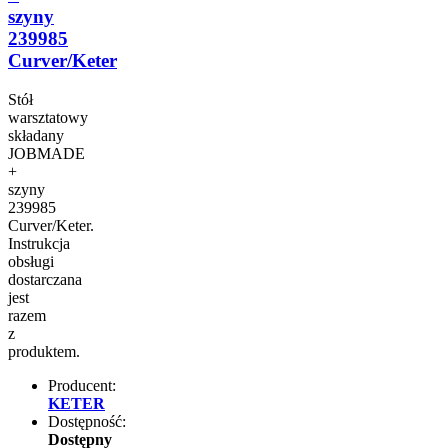
szyny
239985
Curver/Keter
Stół
warsztatowy
składany
JOBMADE
+
szyny
239985
Curver/Keter.
Instrukcja
obsługi
dostarczana
jest
razem
z
produktem.
Producent:
KETER
Dostępność:
Dostępny