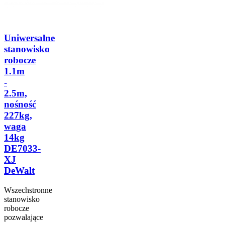
Uniwersalne
stanowisko
robocze
1.1m
-
2.5m,
nośność
227kg,
waga
14kg
DE7033-
XJ
DeWalt
Wszechstronne
stanowisko
robocze
pozwalające