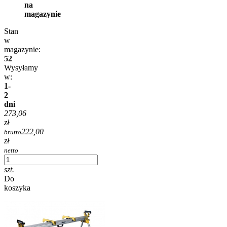
na
magazynie
Stan
w
magazynie:
52
Wysyłamy
w:
1-
2
dni
273,06
zł
222,00
brutto
zł
netto
szt.
Do
koszyka