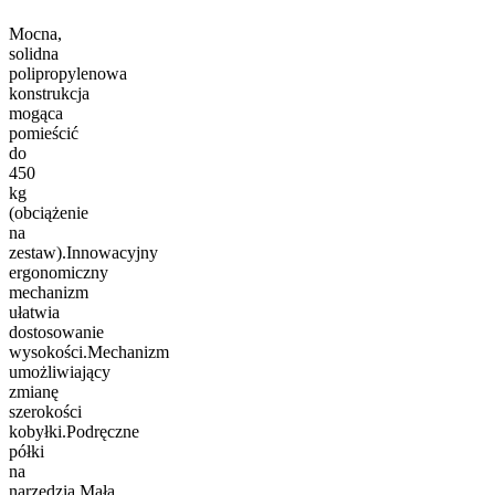
Mocna,
solidna
polipropylenowa
konstrukcja
mogąca
pomieścić
do
450
kg
(obciążenie
na
zestaw).Innowacyjny
ergonomiczny
mechanizm
ułatwia
dostosowanie
wysokości.Mechanizm
umożliwiający
zmianę
szerokości
kobyłki.Podręczne
półki
na
narzędzia.Mała