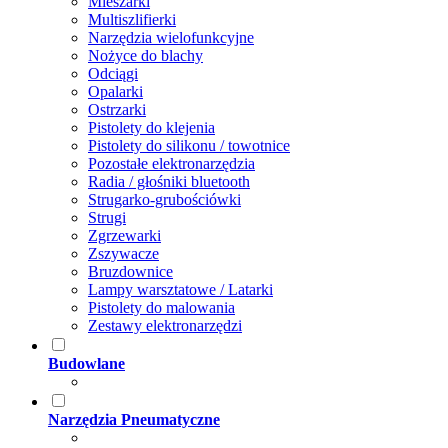
Mieszarki
Multiszlifierki
Narzędzia wielofunkcyjne
Nożyce do blachy
Odciągi
Opalarki
Ostrzarki
Pistolety do klejenia
Pistolety do silikonu / towotnice
Pozostałe elektronarzędzia
Radia / głośniki bluetooth
Strugarko-grubościówki
Strugi
Zgrzewarki
Zszywacze
Bruzdownice
Lampy warsztatowe / Latarki
Pistolety do malowania
Zestawy elektronarzędzi
Budowlane
Narzędzia Pneumatyczne