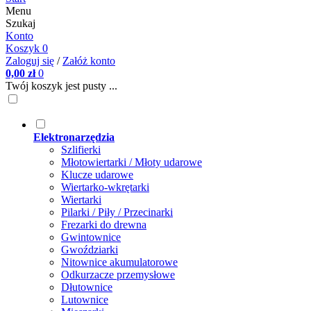
Menu
Szukaj
Konto
Koszyk
0
Zaloguj się
/
Załóż konto
0,00 zł
0
Twój koszyk jest pusty ...
Elektronarzędzia
Szlifierki
Młotowiertarki / Młoty udarowe
Klucze udarowe
Wiertarko-wkrętarki
Wiertarki
Pilarki / Piły / Przecinarki
Frezarki do drewna
Gwintownice
Gwoździarki
Nitownice akumulatorowe
Odkurzacze przemysłowe
Dłutownice
Lutownice