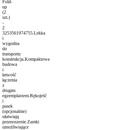
Fold-
up
(2
szt.)
-
2
3253561974755.Lekka
i
wygodna
do
transportu
konstrukcja.Kompaktowa
budowa
i
łatwość
łączenia
z
drugim
egzemplarzem.Rękojeść
i
pasek
(opcjonalnie)
ułatwiają
przenoszenie.Zamki
umożliwiające