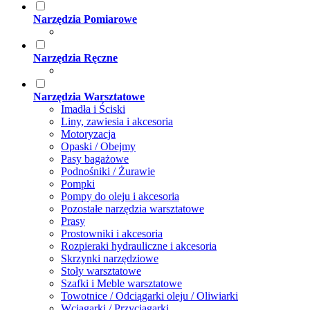
Narzędzia Pomiarowe
Narzędzia Ręczne
Narzędzia Warsztatowe
Imadła i Ściski
Liny, zawiesia i akcesoria
Motoryzacja
Opaski / Obejmy
Pasy bagażowe
Podnośniki / Żurawie
Pompki
Pompy do oleju i akcesoria
Pozostałe narzędzia warsztatowe
Prasy
Prostowniki i akcesoria
Rozpieraki hydrauliczne i akcesoria
Skrzynki narzędziowe
Stoły warsztatowe
Szafki i Meble warsztatowe
Towotnice / Odciągarki oleju / Oliwiarki
Wciągarki / Przyciągarki