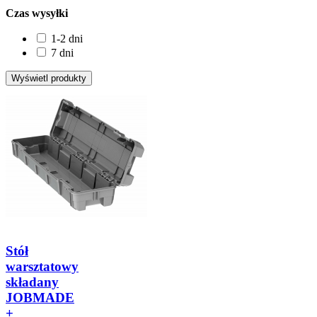
Czas wysyłki
1-2 dni
7 dni
Stół
warsztatowy
składany
JOBMADE
+