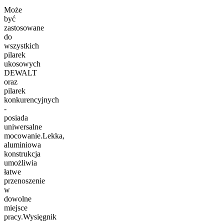
Może
być
zastosowane
do
wszystkich
pilarek
ukosowych
DEWALT
oraz
pilarek
konkurencyjnych
-
posiada
uniwersalne
mocowanie.Lekka,
aluminiowa
konstrukcja
umożliwia
łatwe
przenoszenie
w
dowolne
miejsce
pracy.Wysięgnik