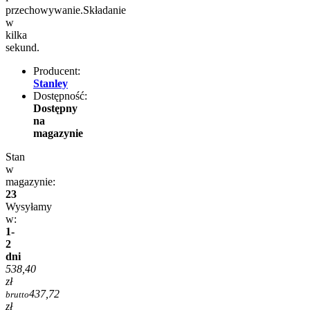
przechowywanie.Składanie
w
kilka
sekund.
Producent:
Stanley
Dostępność:
Dostępny
na
magazynie
Stan
w
magazynie:
23
Wysyłamy
w:
1-
2
dni
538,40
zł
437,72
brutto
zł