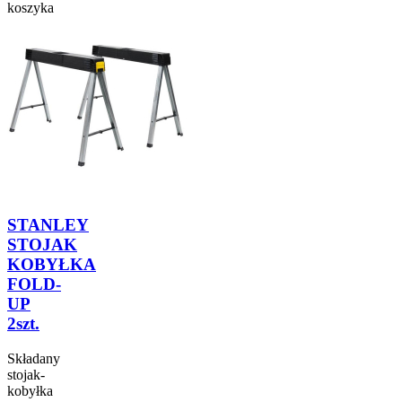
koszyka
STANLEY
STOJAK
KOBYŁKA
FOLD-
UP
2szt.
Składany
stojak-
kobyłka