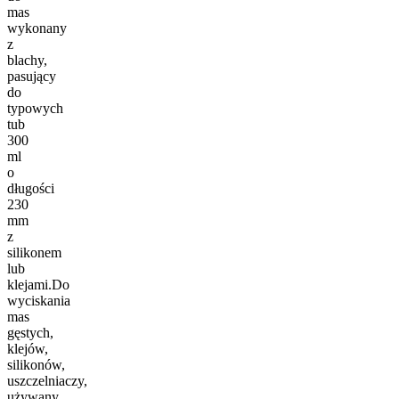
mas
wykonany
z
blachy,
pasujący
do
typowych
tub
300
ml
o
długości
230
mm
z
silikonem
lub
klejami.Do
wyciskania
mas
gęstych,
klejów,
silikonów,
uszczelniaczy,
używany