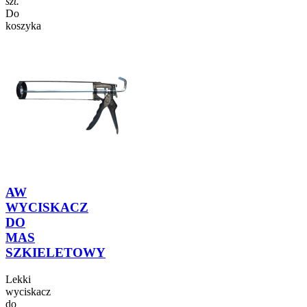
szt.
Do
koszyka
AW
WYCISKACZ
DO
MAS
SZKIELETOWY
Lekki
wyciskacz
do