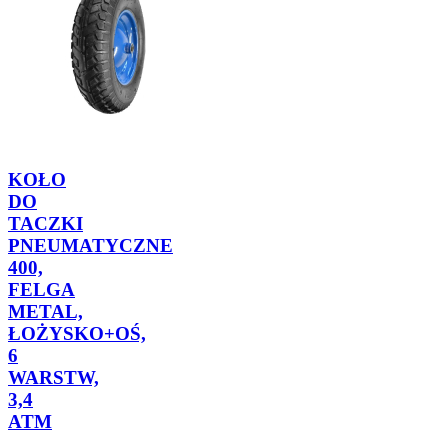
KOŁO
DO
TACZKI
PNEUMATYCZNE
400,
FELGA
METAL,
ŁOŻYSKO+OŚ,
6
WARSTW,
3,4
ATM