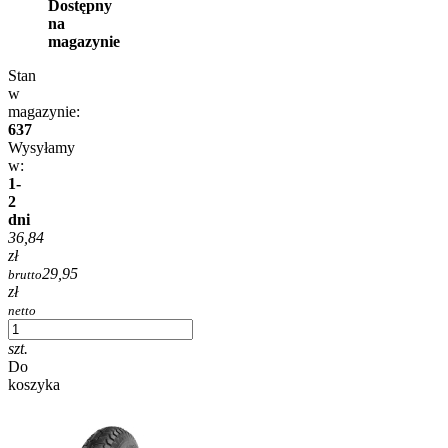
Dostępny
na
magazynie
Stan
w
magazynie:
637
Wysyłamy
w:
1-
2
dni
36,84
zł
29,95
brutto
zł
netto
szt.
Do
koszyka