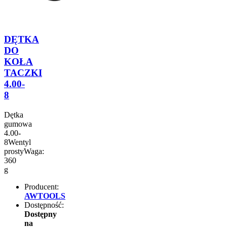
DĘTKA
DO
KOŁA
TACZKI
4.00-
8
Dętka
gumowa
4.00-
8Wentyl
prostyWaga:
360
g
Producent:
AWTOOLS
Dostępność:
Dostępny
na