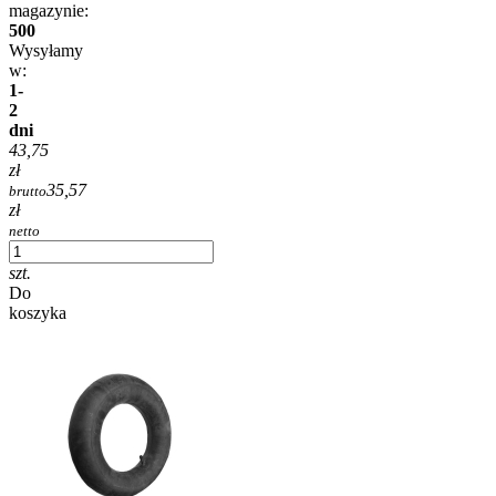
magazynie:
500
Wysyłamy
w:
1-
2
dni
43,75
zł
35,57
brutto
zł
netto
szt.
Do
koszyka