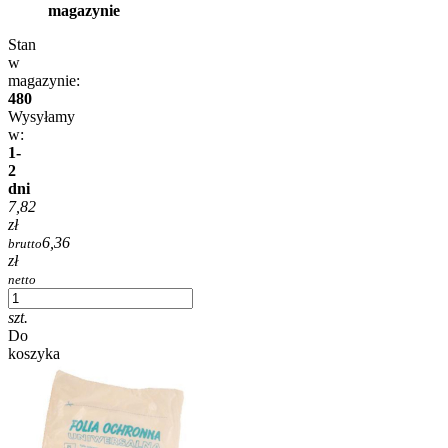
magazynie
Stan
w
magazynie:
480
Wysyłamy
w:
1-
2
dni
7,82
zł
6,36
brutto
zł
netto
szt.
Do
koszyka