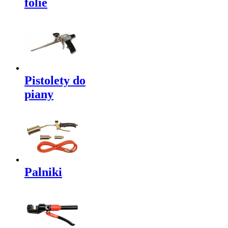
folie
Pistolety do
piany
Palniki