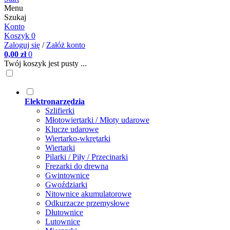
Menu
Szukaj
Konto
Koszyk
0
Zaloguj się
/
Załóż konto
0,00 zł
0
Twój koszyk jest pusty ...
Elektronarzędzia
Szlifierki
Młotowiertarki / Młoty udarowe
Klucze udarowe
Wiertarko-wkrętarki
Wiertarki
Pilarki / Piły / Przecinarki
Frezarki do drewna
Gwintownice
Gwoździarki
Nitownice akumulatorowe
Odkurzacze przemysłowe
Dłutownice
Lutownice