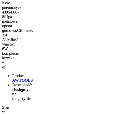
Koło
pneumatyczne
4.80/4.00-
8felga
metalowa,
opona
gumowa,Ciśnienie:
3,4
ATMIlość
warstw:
6W
komplecie
łożysko
+
oś.
Producent:
AWTOOLS
Dostępność:
Dostępny
na
magazynie
Stan
w