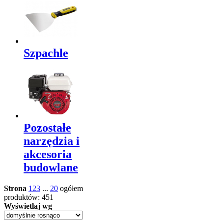
Szpachle
Pozostałe
narzędzia i
akcesoria
budowlane
Strona
1
2
3
...
20
ogółem
produktów: 451
Wyświetlaj wg