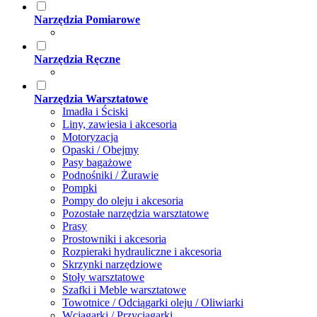
Narzędzia Pomiarowe
Narzędzia Ręczne
Narzędzia Warsztatowe
Imadła i Ściski
Liny, zawiesia i akcesoria
Motoryzacja
Opaski / Obejmy
Pasy bagażowe
Podnośniki / Żurawie
Pompki
Pompy do oleju i akcesoria
Pozostałe narzędzia warsztatowe
Prasy
Prostowniki i akcesoria
Rozpieraki hydrauliczne i akcesoria
Skrzynki narzędziowe
Stoły warsztatowe
Szafki i Meble warsztatowe
Towotnice / Odciągarki oleju / Oliwiarki
Wciągarki / Przyciągarki