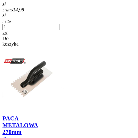
zł
14,98
brutto
zł
netto
szt.
Do
koszyka
PACA
METALOWA
270mm