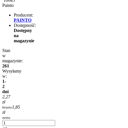
10645
Painto
Producent:
PAINTO
Dostępność:
Dostępny
na
magazynie
Stan
w
magazynie:
261
Wysyłamy
w:
1-
2
dni
2,27
zł
1,85
brutto
zł
netto