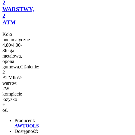
2
WARSTWY,
2
ATM
Koło
pneumatyczne
4.80/4.00-
8felga
metalowa,
opona
gumowa,Ciśnienie:
2
ATMIlość
warstw:
2W
komplecie
łożysko
+
oś.
Producent:
AWTOOLS
Dostępność: