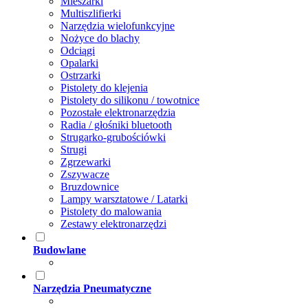
Mieszarki
Multiszlifierki
Narzędzia wielofunkcyjne
Nożyce do blachy
Odciągi
Opalarki
Ostrzarki
Pistolety do klejenia
Pistolety do silikonu / towotnice
Pozostałe elektronarzędzia
Radia / głośniki bluetooth
Strugarko-grubościówki
Strugi
Zgrzewarki
Zszywacze
Bruzdownice
Lampy warsztatowe / Latarki
Pistolety do malowania
Zestawy elektronarzędzi
Budowlane
Narzędzia Pneumatyczne