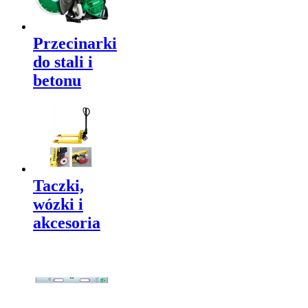
Przecinarki
do stali i
betonu
Taczki,
wózki i
akcesoria