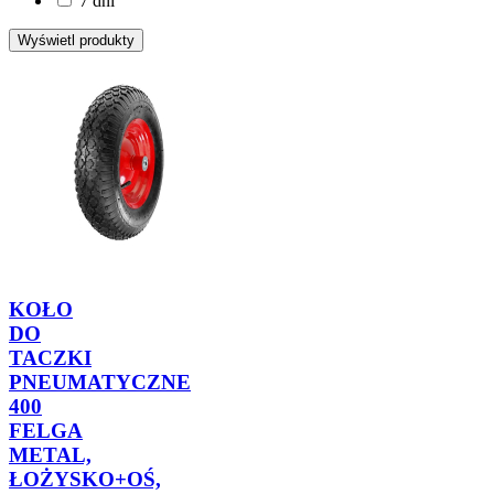
7 dni
KOŁO
DO
TACZKI
PNEUMATYCZNE
400
FELGA
METAL,
ŁOŻYSKO+OŚ,