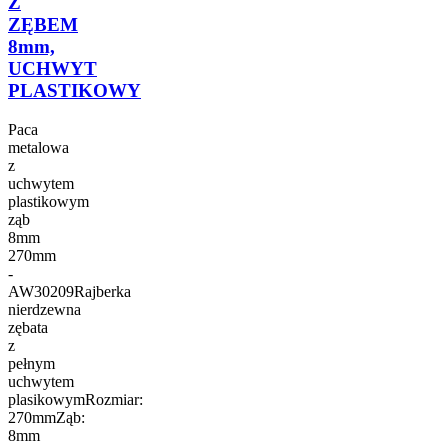
Z
ZĘBEM
8mm,
UCHWYT
PLASTIKOWY
Paca
metalowa
z
uchwytem
plastikowym
ząb
8mm
270mm
-
AW30209Rajberka
nierdzewna
zębata
z
pełnym
uchwytem
plasikowymRozmiar:
270mmZąb:
8mm