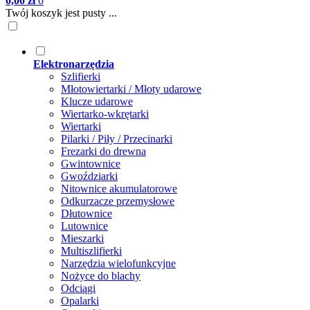
0,00 zł
0
Twój koszyk jest pusty ...
Elektronarzędzia
Szlifierki
Młotowiertarki / Młoty udarowe
Klucze udarowe
Wiertarko-wkrętarki
Wiertarki
Pilarki / Piły / Przecinarki
Frezarki do drewna
Gwintownice
Gwoździarki
Nitownice akumulatorowe
Odkurzacze przemysłowe
Dłutownice
Lutownice
Mieszarki
Multiszlifierki
Narzędzia wielofunkcyjne
Nożyce do blachy
Odciągi
Opalarki