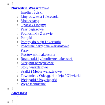
Narzędzia Warsztatowe
Imadła i Ściski
Liny, zawiesia i akcesoria
Motoryzacja
Opaski / Obejmy
Pasy bagażowe
Podnośniki / Żurawie
Pompki
Pompy do oleju i akcesoria
Pozostałe narzędzia warsztatowe
Prasy
Prostowniki i akcesoria
Rozpieraki hydrauliczne i akcesoria
Skrzynki narzędziowe
Stoły warsztatowe
Szafki i Meble warsztatowe
Towotnice / Odciągarki oleju / Oliwiarki
Wciągarki / Przyciągarki
Węże techniczne
Akcesoria