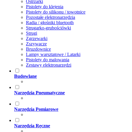
Ostrzarki
Pistolety do klejenia
Pistolety do silikonu / towotnice
Pozostałe elektronarzędzia
Radia / głośniki bluetooth
Strugarko-grubościówki
Strugi
Zgrzewarki
Zszywacze
Bruzdownice
Lampy warsztatowe / Latarki
Pistolety do malowania
Zestawy elektronarzędzi
Budowlane
Narzędzia Pneumatyczne
Narzędzia Pomiarowe
Narzędzia Ręczne