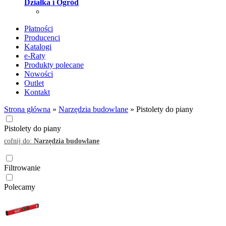
Działka i Ogród
Płatności
Producenci
Katalogi
e-Raty
Produkty polecane
Nowości
Outlet
Kontakt
Strona główna
»
Narzędzia budowlane
»
Pistolety do piany
Pistolety do piany
cofnij do:
Narzędzia budowlane
Filtrowanie
Polecamy