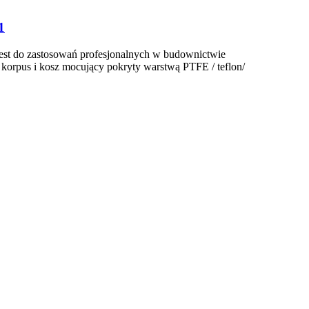
1
jest do zastosowań profesjonalnych w budownictwie
orpus i kosz mocujący pokryty warstwą PTFE / teflon/