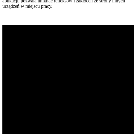
aplikacji, pozwala uniknąć refleksów i zakłóceń ze strony innych
urządzeń w miejscu pracy.