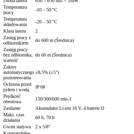
Dioda lasera
630 – 650 nm, < 1mW
Temperatura
-10 – 50 °C
pracy
Temperatura
-20 – 50 °C
składowania
Klasa lasera
2
Zasięg pracy z
do 600 m (Średnica)
odbiornikiem
Zasięg pracy
bez odbiornika,
do 60 m (Średnica)
wartość
Zakres
automatycznego
±8,5% (±5°)
poziomowania
Ochrona przed
IP 68
pyłem i wodą
Prędkość
150/300/600 min-1
obrotowa
Zasilanie
Akumulator Li-ion 18 V, 4 baterie D
Maks. czas
60 h, 70 h
działania
Gwint statywu
2 x 5/8"
Kompatybilne