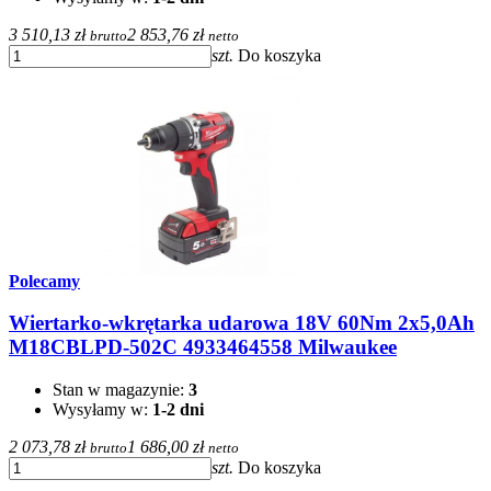
3 510,13 zł
2 853,76 zł
brutto
netto
szt.
Do koszyka
Polecamy
Wiertarko-wkrętarka udarowa 18V 60Nm 2x5,0Ah
M18CBLPD-502C 4933464558 Milwaukee
Stan w magazynie:
3
Wysyłamy w:
1-2 dni
2 073,78 zł
1 686,00 zł
brutto
netto
szt.
Do koszyka