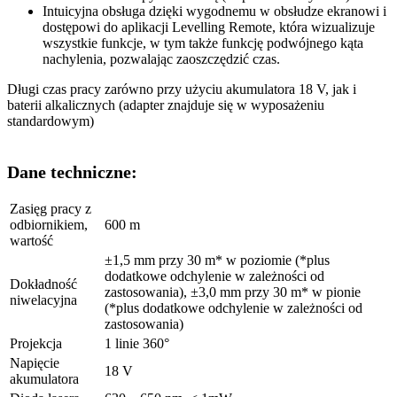
Intuicyjna obsługa dzięki wygodnemu w obsłudze ekranowi i
dostępowi do aplikacji Levelling Remote, która wizualizuje
wszystkie funkcje, w tym także funkcję podwójnego kąta
nachylenia, pozwalając zaoszczędzić czas.
Długi czas pracy zarówno przy użyciu akumulatora 18 V, jak i
baterii alkalicznych (adapter znajduje się w wyposażeniu
standardowym)
Dane techniczne:
Zasięg pracy z
odbiornikiem,
600 m
wartość
±1,5 mm przy 30 m* w poziomie (*plus
dodatkowe odchylenie w zależności od
Dokładność
zastosowania), ±3,0 mm przy 30 m* w pionie
niwelacyjna
(*plus dodatkowe odchylenie w zależności od
zastosowania)
Projekcja
1 linie 360°
Napięcie
18 V
akumulatora