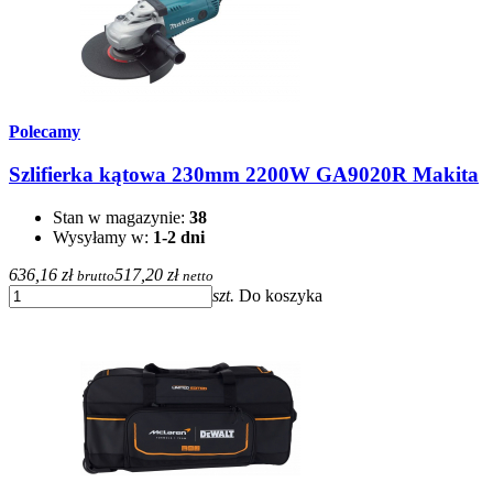
Polecamy
Szlifierka kątowa 230mm 2200W GA9020R Makita
Stan w magazynie:
38
Wysyłamy w:
1-2 dni
636,16 zł
517,20 zł
brutto
netto
szt.
Do koszyka