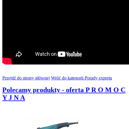
Przejdź do strony głównej
Wróć do kategorii Porady experta
Polecamy produkty - oferta P R O M O C
Y J N A