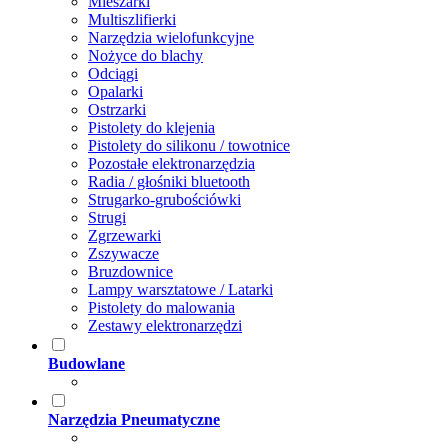
Mieszarki
Multiszlifierki
Narzędzia wielofunkcyjne
Nożyce do blachy
Odciągi
Opalarki
Ostrzarki
Pistolety do klejenia
Pistolety do silikonu / towotnice
Pozostałe elektronarzędzia
Radia / głośniki bluetooth
Strugarko-grubościówki
Strugi
Zgrzewarki
Zszywacze
Bruzdownice
Lampy warsztatowe / Latarki
Pistolety do malowania
Zestawy elektronarzędzi
Budowlane
Narzędzia Pneumatyczne