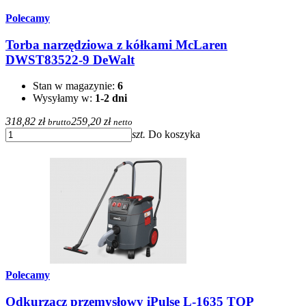
Polecamy
Torba narzędziowa z kółkami McLaren
DWST83522-9 DeWalt
Stan w magazynie:
6
Wysyłamy w:
1-2 dni
318,82 zł
259,20 zł
brutto
netto
szt.
Do koszyka
Polecamy
Odkurzacz przemysłowy iPulse L-1635 TOP