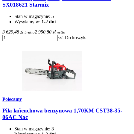
SX018621 Starmix
Stan w magazynie:
5
Wysyłamy w:
1-2 dni
3 629,48 zł
2 950,80 zł
brutto
netto
szt.
Do koszyka
Polecamy
Piła łańcuchowa benzynowa 1,70KM CST38-35-
06AC Nac
Stan w magazynie:
3