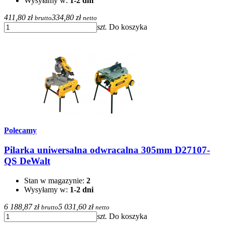
Wysyłamy w:
1-2 dni
411,80 zł
334,80 zł
brutto
netto
szt.
Do koszyka
Polecamy
Pilarka uniwersalna odwracalna 305mm D27107-
QS DeWalt
Stan w magazynie:
2
Wysyłamy w:
1-2 dni
6 188,87 zł
5 031,60 zł
brutto
netto
szt.
Do koszyka