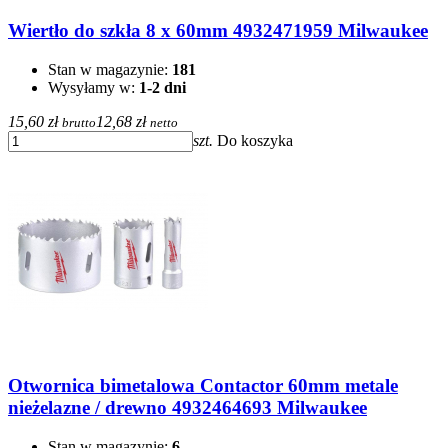
Wiertło do szkła 8 x 60mm 4932471959 Milwaukee
Stan w magazynie:
181
Wysyłamy w:
1-2 dni
15,60 zł
12,68 zł
brutto
netto
szt.
Do koszyka
Otwornica bimetalowa Contactor 60mm metale
nieżelazne / drewno 4932464693 Milwaukee
Stan w magazynie:
6