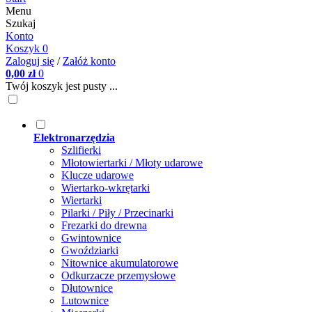
Menu
Szukaj
Konto
Koszyk
0
Zaloguj się
/
Załóż konto
0,00 zł
0
Twój koszyk jest pusty ...
Elektronarzędzia
Szlifierki
Młotowiertarki / Młoty udarowe
Klucze udarowe
Wiertarko-wkrętarki
Wiertarki
Pilarki / Piły / Przecinarki
Frezarki do drewna
Gwintownice
Gwoździarki
Nitownice akumulatorowe
Odkurzacze przemysłowe
Dłutownice
Lutownice