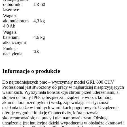
odbiorniki
LR 60
laserowe
Waga z
akumulatorem
4,3 kg
4,0 Ah
Waga z
bateriami
4,6 kg
alkalicznymi
Funkcja
tak
nachylenia
Informacje o produkcie
Do najtrudniejszych prac – wytrzymały model GRL 600 CHV
Professional jest stworzony do pracy w najbardziej niesprzyjających
warunkach. Wytrzymała konstrukcja chroni przed uderzeniami, a
stopień ochrony IP68 zabezpiecza urządzenie wraz z komorą
akumulatora przed pyłem i wodą, zapewniając elastyczność
działania także w trudnych warunkach pogodowych. Urządzenie
oferuje wygodną funkcję Connectivity, która pozwala
skoncentrować się na pracy i nie marnować czasu. Obsługa
urządzenia jest intuicyjna dzięki wygodnemu w obsłudze ekranowi i