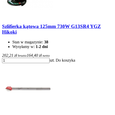
Szlifierka kątowa 125mm 730W G13SR4 YGZ
Hikoki
Stan w magazynie:
38
Wysyłamy w:
1-2 dni
202,21 zł
164,40 zł
brutto
netto
szt.
Do koszyka