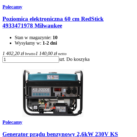
Polecamy
Poziomica elektroniczna 60 cm RedStick
4933471978 Milwaukee
Stan w magazynie:
10
Wysyłamy w:
1-2 dni
1 402,20 zł
1 140,00 zł
brutto
netto
szt.
Do koszyka
Polecamy
Generator prądu benzynowy 2,6kW 230V KS