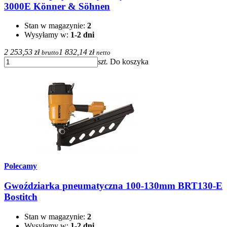
3000E Könner & Söhnen
Stan w magazynie:
2
Wysyłamy w:
1-2 dni
2 253,53 zł
1 832,14 zł
brutto
netto
szt.
Do koszyka
Polecamy
Gwoździarka pneumatyczna 100-130mm BRT130-E
Bostitch
Stan w magazynie:
2
Wysyłamy w:
1-2 dni