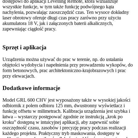
dostępowi do aplikacji Levelling Remote, która wizualizuje
wszystkie funkcje, w tym także funkcję podwójnego kąta
nachylenia, pozwalając zaoszczędzić czas. Ten wysoce dokładny
laser obrotowy oferuje długi czas pracy zarówno przy użyciu
akumulatora 18 V, jak i załączonych baterii alkalicznych,
zapewniając ciągłość pracy.
Sprzęt i aplikacja
Urządzenia można używać do prac w terenie, np. do ustalania
objętości wydobycia i napełnienia przy prowadzeniu wykopów, do
form betonowych, prac architektoniczno-krajobrazowych i prac
przy elewacjach.
Dodatkowe informacje
Model GRL 600 CHV jest wyposażony także w wysokiej jakości
odbiornik z polem odbioru 125 mm, dwustronny wyświetlacz i
funkcję offsetu w milimetrach. Kalibracja urządzenia jest szybka i
łatwa – wystarczy postępować zgodnie ze instrukcją „krok po
kroku” dostępną w intuicyjnej aplikacji, aby zapewnić sobie
oszczędność czasu, zasobów i precyzję pracy podczas realizacji
każdego projektu. Praktyczny tryb maskowania, dostępny w