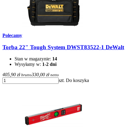
Polecamy
Torba 22" Tough System DWST83522-1 DeWalt
Stan w magazynie:
14
Wysyłamy w:
1-2 dni
405,90 zł
330,00 zł
brutto
netto
szt.
Do koszyka