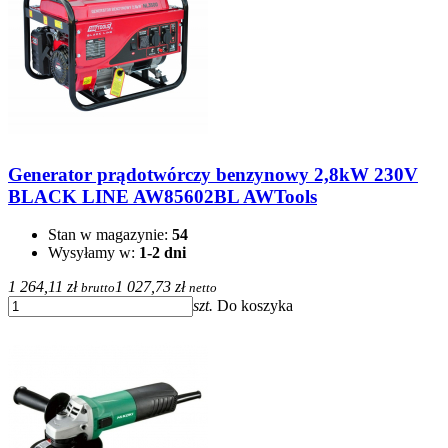
Generator prądotwórczy benzynowy 2,8kW 230V
BLACK LINE AW85602BL AWTools
Stan w magazynie:
54
Wysyłamy w:
1-2 dni
1 264,11 zł
1 027,73 zł
brutto
netto
szt.
Do koszyka