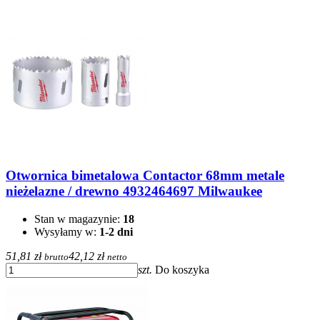
Otwornica bimetalowa Contactor 68mm metale
nieżelazne / drewno 4932464697 Milwaukee
Stan w magazynie:
18
Wysyłamy w:
1-2 dni
51,81 zł
42,12 zł
brutto
netto
szt.
Do koszyka