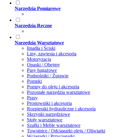
Narzędzia Pomiarowe
Narzędzia Ręczne
Narzędzia Warsztatowe
Imadła i Ściski
Liny, zawiesia i akcesoria
Motoryzacja
Opaski / Obejmy
Pasy bagażowe
Podnośniki / Żurawie
Pompki
Pompy do oleju i akcesoria
Pozostałe narzędzia warsztatowe
Prasy
Prostowniki i akcesoria
Rozpieraki hydrauliczne i akcesoria
Skrzynki narzędziowe
Stoły warsztatowe
Szafki i Meble warsztatowe
Towotnice / Odciągarki oleju / Oliwiarki
Wciągarki / Przyciągarki