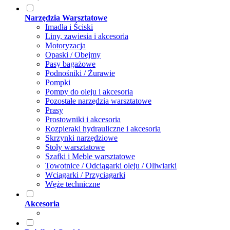
Narzędzia Warsztatowe
Imadła i Ściski
Liny, zawiesia i akcesoria
Motoryzacja
Opaski / Obejmy
Pasy bagażowe
Podnośniki / Żurawie
Pompki
Pompy do oleju i akcesoria
Pozostałe narzędzia warsztatowe
Prasy
Prostowniki i akcesoria
Rozpieraki hydrauliczne i akcesoria
Skrzynki narzędziowe
Stoły warsztatowe
Szafki i Meble warsztatowe
Towotnice / Odciągarki oleju / Oliwiarki
Wciągarki / Przyciągarki
Węże techniczne
Akcesoria