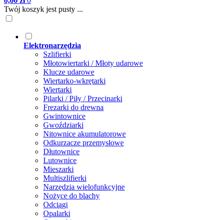
0,00 zł
0
Twój koszyk jest pusty ...
Elektronarzędzia
Szlifierki
Młotowiertarki / Młoty udarowe
Klucze udarowe
Wiertarko-wkrętarki
Wiertarki
Pilarki / Piły / Przecinarki
Frezarki do drewna
Gwintownice
Gwoździarki
Nitownice akumulatorowe
Odkurzacze przemysłowe
Dłutownice
Lutownice
Mieszarki
Multiszlifierki
Narzędzia wielofunkcyjne
Nożyce do blachy
Odciągi
Opalarki