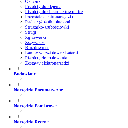
Ostrzarki
Pistolety do klejenia
Pistolety do silikonu / towotnice
Pozostałe elektronarzędzia
Radia / głośniki bluetooth
Strugarko-grubościówki
Strugi
Zgrzewarki
Zszywacze
Bruzdownice
Lampy warsztatowe / Latarki
Pistolety do malowania
Zestawy elektronarzędzi
Budowlane
Narzędzia Pneumatyczne
Narzędzia Pomiarowe
Narzędzia Ręczne