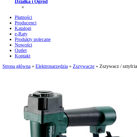
Działka i Ogród
Płatności
Producenci
Katalogi
e-Raty
Produkty polecane
Nowości
Outlet
Kontakt
Strona główna
»
Elektronarzędzia
»
Zszywacze
»
Zszywacz / sztyf