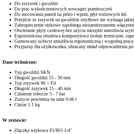
Do zszywek i gwoździ
Do prac wykończeniowych wewnątrz pomieszczeń
Do mocowania paneli na pióro i wpust, płyt wiórowych itd.
Przejście ze zszywek na gwoździe sztyftowe nie wymaga jakie
Zabezpieczenie stykowe zapobiega niezamierzonemu włączeniu
Otwieranie płyty czołowej bez użycia narzędzi umożliwia szybk
Ergonomiczna obudowa kompozytowa izoluje termicznie, zapew
Gumowany uchwyt umożliwia ergonomiczną i wygodną pracę
Przyjazny dla użytkownika, obracany układ odprowadzenia po
Dane techniczne:
Typ gwoździ SKN
Długość gwoździ 15 - 50 mm
Typ zszywek 90 + ES
Długość zszywek 15 - 40 mm
Ciśnienie robocze 5 - 7 bar
Zużycie powietrza na udar 0.66 l
Ciężar 1.1 kg
W zestawie:
Złączka wtykowa EURO 1/4"