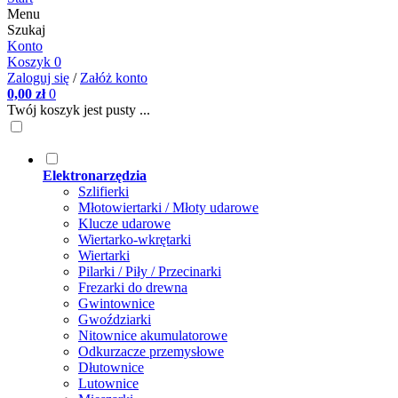
Menu
Szukaj
Konto
Koszyk
0
Zaloguj się
/
Załóż konto
0,00 zł
0
Twój koszyk jest pusty ...
Elektronarzędzia
Szlifierki
Młotowiertarki / Młoty udarowe
Klucze udarowe
Wiertarko-wkrętarki
Wiertarki
Pilarki / Piły / Przecinarki
Frezarki do drewna
Gwintownice
Gwoździarki
Nitownice akumulatorowe
Odkurzacze przemysłowe
Dłutownice
Lutownice