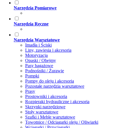
Narzędzia Pomiarowe
Narzędzia Ręczne
Narzędzia Warsztatowe
Imadła i Ściski
Liny, zawiesia i akcesoria
Motoryzacja
Opaski / Obejmy
Pasy bagażowe
Podnośniki / Żurawie
Pompki
Pompy do oleju i akcesoria
Pozostałe narzędzia warsztatowe
Prasy
Prostowniki i akcesoria
Rozpieraki hydrauliczne i akcesoria
Skrzynki narzędziowe
Stoły warsztatowe
Szafki i Meble warsztatowe
Towotnice / Odciągarki oleju / Oliwiarki
Wciągarki / Przyciągarki