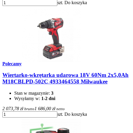
szt.
Do koszyka
Polecamy
Wiertarko-wkrętarka udarowa 18V 60Nm 2x5,0Ah
M18CBLPD-502C 4933464558 Milwaukee
Stan w magazynie:
3
Wysyłamy w:
1-2 dni
2 073,78 zł
1 686,00 zł
brutto
netto
szt.
Do koszyka