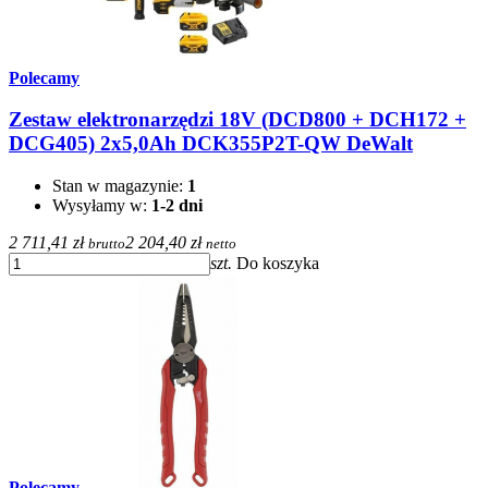
Polecamy
Zestaw elektronarzędzi 18V (DCD800 + DCH172 +
DCG405) 2x5,0Ah DCK355P2T-QW DeWalt
Stan w magazynie:
1
Wysyłamy w:
1-2 dni
2 711,41 zł
2 204,40 zł
brutto
netto
szt.
Do koszyka
Polecamy