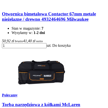
Otwornica bimetalowa Contactor 67mm metale
nieżelazne / drewno 4932464696 Milwaukee
Stan w magazynie:
7
Wysyłamy w:
1-2 dni
50,92 zł
41,40 zł
brutto
netto
szt.
Do koszyka
Polecamy
Torba narzędziowa z kółkami McLaren