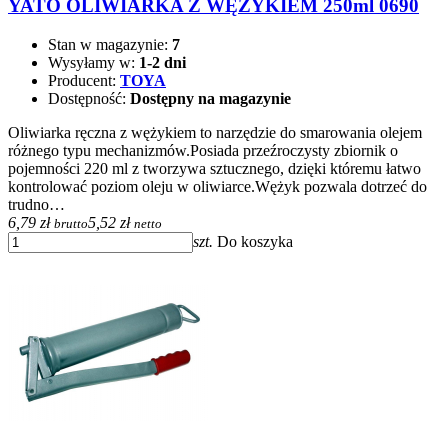
YATO OLIWIARKA Z WĘŻYKIEM 250ml 0690
Stan w magazynie:
7
Wysyłamy w:
1-2 dni
Producent:
TOYA
Dostępność:
Dostępny na magazynie
Oliwiarka ręczna z wężykiem to narzędzie do smarowania olejem
różnego typu mechanizmów.Posiada przeźroczysty zbiornik o
pojemności 220 ml z tworzywa sztucznego, dzięki któremu łatwo
kontrolować poziom oleju w oliwiarce.Wężyk pozwala dotrzeć do
trudno…
6,79 zł
5,52 zł
brutto
netto
szt.
Do koszyka