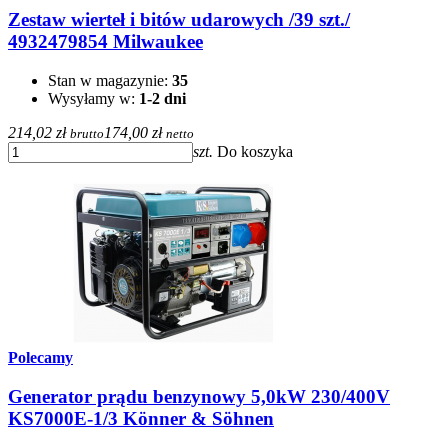
Zestaw wierteł i bitów udarowych /39 szt./
4932479854 Milwaukee
Stan w magazynie:
35
Wysyłamy w:
1-2 dni
214,02 zł
174,00 zł
brutto
netto
szt.
Do koszyka
Polecamy
Generator prądu benzynowy 5,0kW 230/400V
KS7000E-1/3 Könner & Söhnen