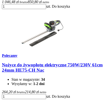
1 046,48 zł
850,80 zł
brutto
netto
szt.
Do koszyka
Polecamy
Nożyce do żywopłotu elektryczne 750W/230V 61cm
24mm HE75-CH Nac
Stan w magazynie:
34
Wysyłamy w:
1-2 dni
264,20 zł
214,80 zł
brutto
netto
szt.
Do koszyka