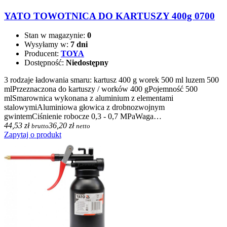
YATO TOWOTNICA DO KARTUSZY 400g 0700
Stan w magazynie:
0
Wysyłamy w:
7 dni
Producent:
TOYA
Dostępność:
Niedostępny
3 rodzaje ładowania smaru: kartusz 400 g worek 500 ml luzem 500
mlPrzeznaczona do kartuszy / worków 400 gPojemność 500
mlSmarownica wykonana z aluminium z elementami
stalowymiAluminiowa głowica z drobnozwojnym
gwintemCiśnienie robocze 0,3 - 0,7 MPaWaga…
44,53 zł
36,20 zł
brutto
netto
Zapytaj o produkt