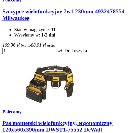
Szczypce wielofunkcyjne 7w1 230mm 4932478554
Milwaukee
Stan w magazynie:
11
Wysyłamy w:
1-2 dni
109,36 zł
88,91 zł
brutto
netto
szt.
Do koszyka
Polecamy
Pas monterski wielofunkcyjny, ergonomiczny
120x560x390mm DWST1-75552 DeWalt