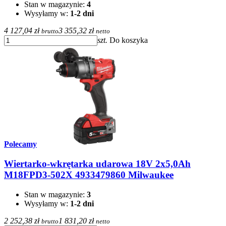
Stan w magazynie:
4
Wysyłamy w:
1-2 dni
4 127,04 zł
3 355,32 zł
brutto
netto
szt.
Do koszyka
Polecamy
Wiertarko-wkrętarka udarowa 18V 2x5,0Ah
M18FPD3-502X 4933479860 Milwaukee
Stan w magazynie:
3
Wysyłamy w:
1-2 dni
2 252,38 zł
1 831,20 zł
brutto
netto