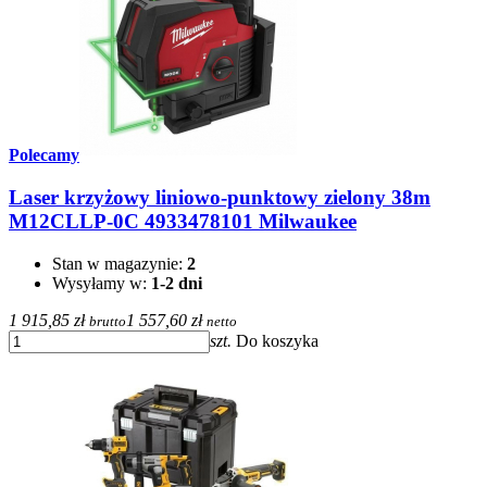
Polecamy
Laser krzyżowy liniowo-punktowy zielony 38m
M12CLLP-0C 4933478101 Milwaukee
Stan w magazynie:
2
Wysyłamy w:
1-2 dni
1 915,85 zł
1 557,60 zł
brutto
netto
szt.
Do koszyka