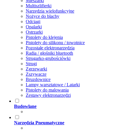
Mieszarki
Multiszlifierki
Narzędzia wielofunkcyjne
Nożyce do blachy
Odciągi
Opalarki
Ostrzarki
Pistolety do klejenia
Pistolety do silikonu / towotnice
Pozostałe elektronarzędzia
Radia / głośniki bluetooth
Strugarko-grubościówki
Strugi
Zgrzewarki
Zszywacze
Bruzdownice
Lampy warsztatowe / Latarki
Pistolety do malowania
Zestawy elektronarzędzi
Budowlane
Narzędzia Pneumatyczne