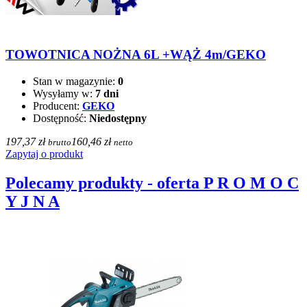
TOWOTNICA NOŻNA 6L +WĄŻ 4m/GEKO
Stan w magazynie:
0
Wysyłamy w:
7 dni
Producent:
GEKO
Dostępność:
Niedostępny
197,37 zł
160,46 zł
brutto
netto
Zapytaj o produkt
Polecamy produkty - oferta P R O M O C
Y J N A