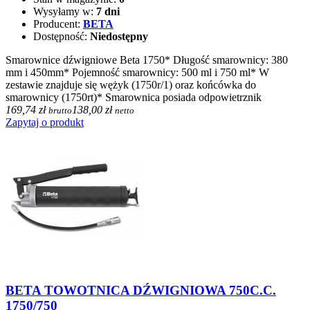
Wysyłamy w:
7 dni
Producent:
BETA
Dostępność:
Niedostępny
Smarownice dźwigniowe Beta 1750* Długość smarownicy: 380
mm i 450mm* Pojemność smarownicy: 500 ml i 750 ml* W
zestawie znajduje się wężyk (1750r/1) oraz końcówka do
smarownicy (1750rt)* Smarownica posiada odpowietrznik
169,74 zł
138,00 zł
brutto
netto
Zapytaj o produkt
BETA TOWOTNICA DŹWIGNIOWA 750C.C.
1750/750