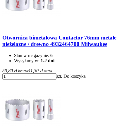
Otwornica bimetalowa Contactor 76mm metale
nieżelazne / drewno 4932464700 Milwaukee
Stan w magazynie:
6
Wysyłamy w:
1-2 dni
50,80 zł
41,30 zł
brutto
netto
szt.
Do koszyka