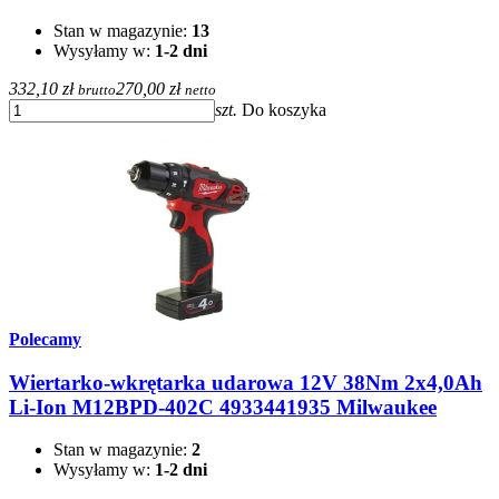
Stan w magazynie:
13
Wysyłamy w:
1-2 dni
332,10 zł
270,00 zł
brutto
netto
szt.
Do koszyka
Polecamy
Wiertarko-wkrętarka udarowa 12V 38Nm 2x4,0Ah
Li-Ion M12BPD-402C 4933441935 Milwaukee
Stan w magazynie:
2
Wysyłamy w:
1-2 dni