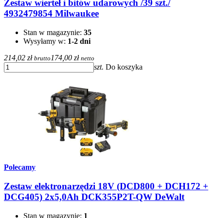
Zestaw wierteł i bitów udarowych /39 szt./
4932479854 Milwaukee
Stan w magazynie:
35
Wysyłamy w:
1-2 dni
214,02 zł
174,00 zł
brutto
netto
szt.
Do koszyka
Polecamy
Zestaw elektronarzędzi 18V (DCD800 + DCH172 +
DCG405) 2x5,0Ah DCK355P2T-QW DeWalt
Stan w magazynie:
1