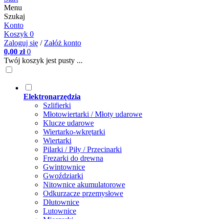
Menu
Szukaj
Konto
Koszyk
0
Zaloguj się
/
Załóż konto
0,00 zł
0
Twój koszyk jest pusty ...
Elektronarzędzia
Szlifierki
Młotowiertarki / Młoty udarowe
Klucze udarowe
Wiertarko-wkrętarki
Wiertarki
Pilarki / Piły / Przecinarki
Frezarki do drewna
Gwintownice
Gwoździarki
Nitownice akumulatorowe
Odkurzacze przemysłowe
Dłutownice
Lutownice