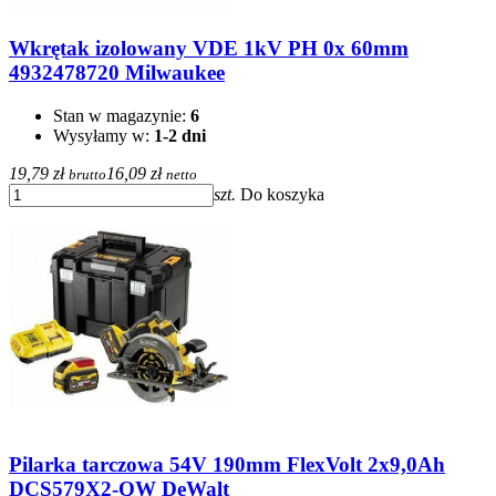
Wkrętak izolowany VDE 1kV PH 0x 60mm
4932478720 Milwaukee
Stan w magazynie:
6
Wysyłamy w:
1-2 dni
19,79 zł
16,09 zł
brutto
netto
szt.
Do koszyka
Pilarka tarczowa 54V 190mm FlexVolt 2x9,0Ah
DCS579X2-QW DeWalt