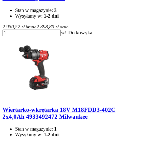
Stan w magazynie:
3
Wysyłamy w:
1-2 dni
2 950,52 zł
2 398,80 zł
brutto
netto
szt.
Do koszyka
Wiertarko-wkrętarka 18V M18FDD3-402C
2x4,0Ah 4933492472 Milwaukee
Stan w magazynie:
1
Wysyłamy w:
1-2 dni