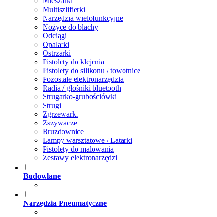
Mieszarki
Multiszlifierki
Narzędzia wielofunkcyjne
Nożyce do blachy
Odciągi
Opalarki
Ostrzarki
Pistolety do klejenia
Pistolety do silikonu / towotnice
Pozostałe elektronarzędzia
Radia / głośniki bluetooth
Strugarko-grubościówki
Strugi
Zgrzewarki
Zszywacze
Bruzdownice
Lampy warsztatowe / Latarki
Pistolety do malowania
Zestawy elektronarzędzi
Budowlane
Narzędzia Pneumatyczne