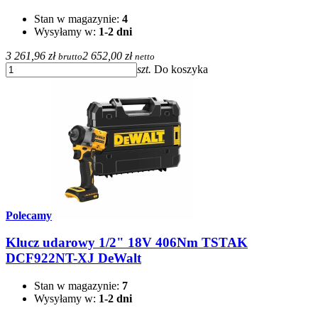
Stan w magazynie:
4
Wysyłamy w:
1-2 dni
3 261,96 zł
2 652,00 zł
brutto
netto
szt.
Do koszyka
Polecamy
Klucz udarowy 1/2" 18V 406Nm TSTAK
DCF922NT-XJ DeWalt
Stan w magazynie:
7
Wysyłamy w:
1-2 dni