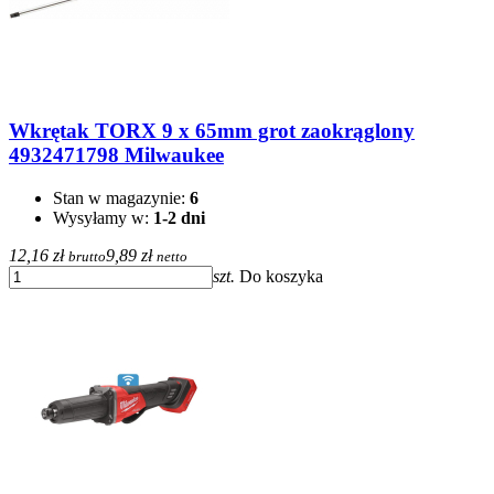
Wkrętak TORX 9 x 65mm grot zaokrąglony
4932471798 Milwaukee
Stan w magazynie:
6
Wysyłamy w:
1-2 dni
12,16 zł
9,89 zł
brutto
netto
szt.
Do koszyka