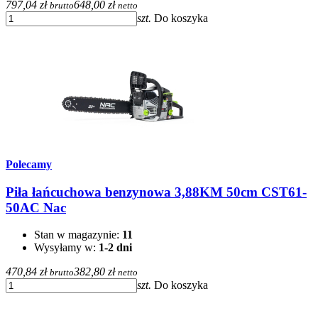
797,04 zł
648,00 zł
brutto
netto
szt.
Do koszyka
Polecamy
Piła łańcuchowa benzynowa 3,88KM 50cm CST61-
50AC Nac
Stan w magazynie:
11
Wysyłamy w:
1-2 dni
470,84 zł
382,80 zł
brutto
netto
szt.
Do koszyka