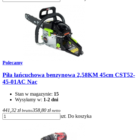
Polecamy
Piła łańcuchowa benzynowa 2,58KM 45cm CST52-
45-01AC Nac
Stan w magazynie:
15
Wysyłamy w:
1-2 dni
441,32 zł
358,80 zł
brutto
netto
szt.
Do koszyka