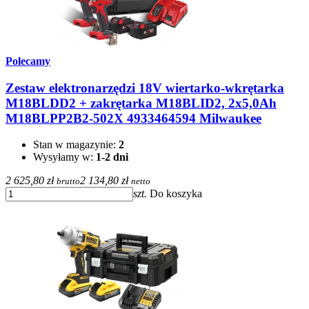
Polecamy
Zestaw elektronarzędzi 18V wiertarko-wkrętarka
M18BLDD2 + zakrętarka M18BLID2, 2x5,0Ah
M18BLPP2B2-502X 4933464594 Milwaukee
Stan w magazynie:
2
Wysyłamy w:
1-2 dni
2 625,80 zł
2 134,80 zł
brutto
netto
szt.
Do koszyka