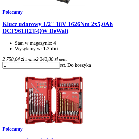
Polecamy
Klucz udarowy 1/2" 18V 1626Nm 2x5,0Ah
DCF961H2T-QW DeWalt
Stan w magazynie:
4
Wysyłamy w:
1-2 dni
2 758,64 zł
2 242,80 zł
brutto
netto
szt.
Do koszyka
Polecamy