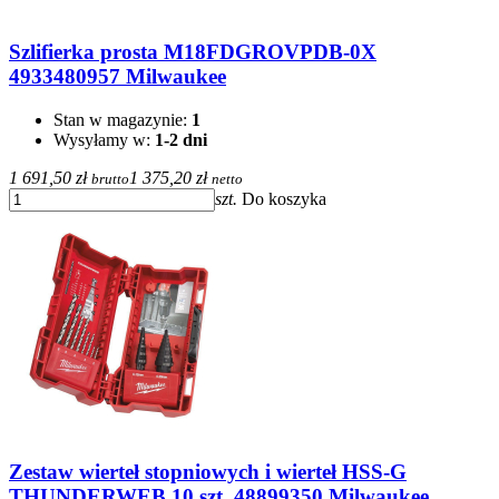
Szlifierka prosta M18FDGROVPDB-0X
4933480957 Milwaukee
Stan w magazynie:
1
Wysyłamy w:
1-2 dni
1 691,50 zł
1 375,20 zł
brutto
netto
szt.
Do koszyka
Zestaw wierteł stopniowych i wierteł HSS-G
THUNDERWEB 10 szt. 48899350 Milwaukee