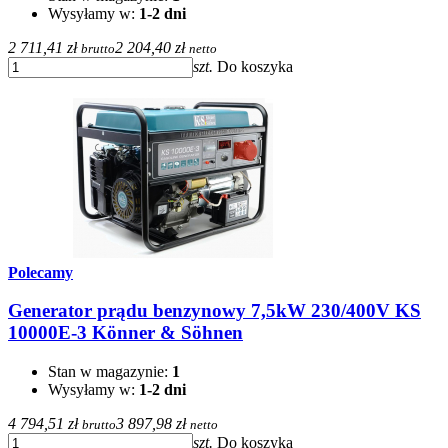
Wysyłamy w:
1-2 dni
2 711,41 zł
2 204,40 zł
brutto
netto
szt.
Do koszyka
Polecamy
Generator prądu benzynowy 7,5kW 230/400V KS
10000E-3 Könner & Söhnen
Stan w magazynie:
1
Wysyłamy w:
1-2 dni
4 794,51 zł
3 897,98 zł
brutto
netto
szt.
Do koszyka