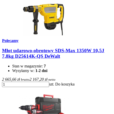
Polecamy
Młot udarowo-obrotowy SDS-Max 1350W 10,5J
7,8kg D25614K-QS DeWalt
Stan w magazynie:
7
Wysyłamy w:
1-2 dni
2 665,66 zł
2 167,20 zł
brutto
netto
szt.
Do koszyka