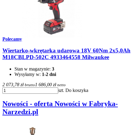
Polecamy
Wiertarko-wkrętarka udarowa 18V 60Nm 2x5,0Ah
M18CBLPD-502C 4933464558 Milwaukee
Stan w magazynie:
3
Wysyłamy w:
1-2 dni
2 073,78 zł
1 686,00 zł
brutto
netto
szt.
Do koszyka
Nowości - oferta Nowości w Fabryka-
Narzedzi.pl