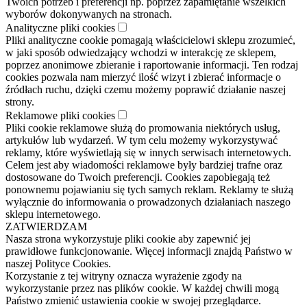
Twoich potrzeb i preferencji np. poprzez zapamiętanie wszelkich
wyborów dokonywanych na stronach.
Analityczne pliki cookies
Pliki analityczne cookie pomagają właścicielowi sklepu zrozumieć,
w jaki sposób odwiedzający wchodzi w interakcję ze sklepem,
poprzez anonimowe zbieranie i raportowanie informacji. Ten rodzaj
cookies pozwala nam mierzyć ilość wizyt i zbierać informacje o
źródłach ruchu, dzięki czemu możemy poprawić działanie naszej
strony.
Reklamowe pliki cookies
Pliki cookie reklamowe służą do promowania niektórych usług,
artykułów lub wydarzeń. W tym celu możemy wykorzystywać
reklamy, które wyświetlają się w innych serwisach internetowych.
Celem jest aby wiadomości reklamowe były bardziej trafne oraz
dostosowane do Twoich preferencji. Cookies zapobiegają też
ponownemu pojawianiu się tych samych reklam. Reklamy te służą
wyłącznie do informowania o prowadzonych działaniach naszego
sklepu internetowego.
ZATWIERDZAM
Nasza strona wykorzystuje pliki cookie aby zapewnić jej
prawidłowe funkcjonowanie. Więcej informacji znajdą Państwo w
naszej Polityce Cookies.
Korzystanie z tej witryny oznacza wyrażenie zgody na
wykorzystanie przez nas plików cookie. W każdej chwili mogą
Państwo zmienić ustawienia cookie w swojej przeglądarce.