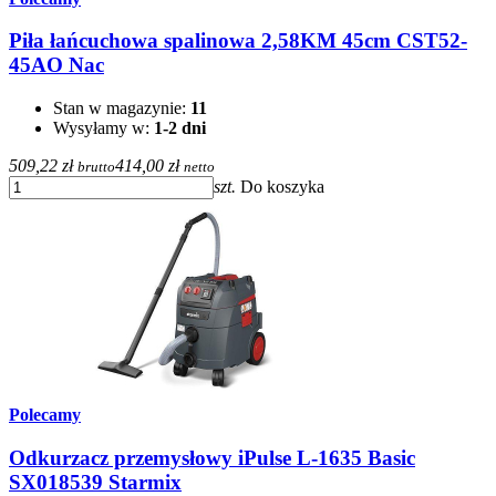
Piła łańcuchowa spalinowa 2,58KM 45cm CST52-
45AO Nac
Stan w magazynie:
11
Wysyłamy w:
1-2 dni
509,22 zł
414,00 zł
brutto
netto
szt.
Do koszyka
Polecamy
Odkurzacz przemysłowy iPulse L-1635 Basic
SX018539 Starmix