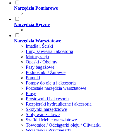
Narzędzia Pomiarowe
Narzędzia Ręczne
Narzędzia Warsztatowe
Imadła i Ściski
Liny, zawiesia i akcesoria
Motoryzacja
Opaski / Obejmy
Pasy bagażowe
Podnośniki / Żurawie
Pompki
Pompy do oleju i akcesoria
Pozostałe narzędzia warsztatowe
Prasy
Prostowniki i akcesoria
Rozpieraki hydrauliczne i akcesoria
Skrzynki narzędziowe
Stoły warsztatowe
Szafki i Meble warsztatowe
Towotnice / Odciągarki oleju / Oliwiarki
Wciągarki / Przyciągarki