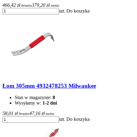
466,42 zł
379,20 zł
brutto
netto
szt.
Do koszyka
Łom 305mm 4932478253 Milwaukee
Stan w magazynie:
8
Wysyłamy w:
1-2 dni
58,01 zł
47,16 zł
brutto
netto
szt.
Do koszyka