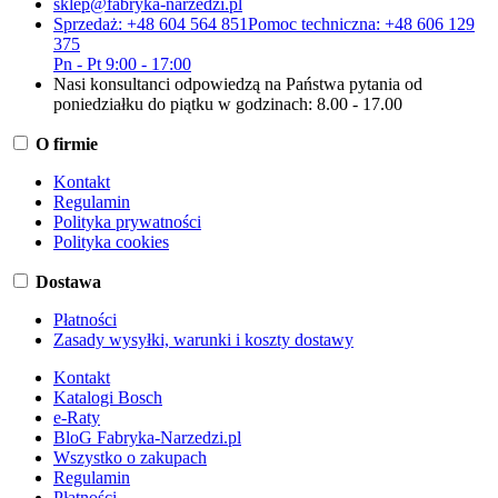
sklep@fabryka-narzedzi.pl
Sprzedaż: +48 604 564 851
Pomoc techniczna: +48 606 129
375
Pn - Pt 9:00 - 17:00
Nasi konsultanci odpowiedzą na Państwa pytania od
poniedziałku do piątku w godzinach: 8.00 - 17.00
O firmie
Kontakt
Regulamin
Polityka prywatności
Polityka cookies
Dostawa
Płatności
Zasady wysyłki, warunki i koszty dostawy
Kontakt
Katalogi Bosch
e-Raty
BloG Fabryka-Narzedzi.pl
Wszystko o zakupach
Regulamin
Płatności