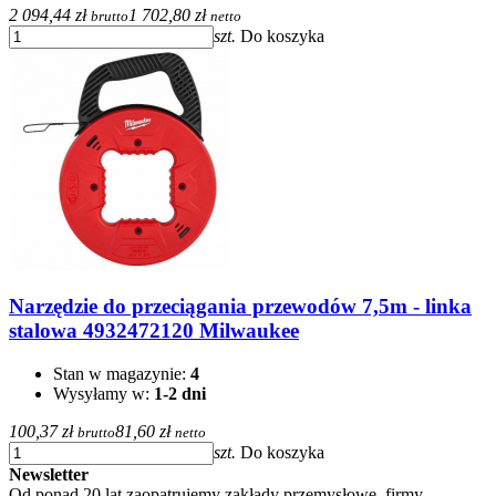
2 094,44 zł
1 702,80 zł
brutto
netto
szt.
Do koszyka
Narzędzie do przeciągania przewodów 7,5m - linka
stalowa 4932472120 Milwaukee
Stan w magazynie:
4
Wysyłamy w:
1-2 dni
100,37 zł
81,60 zł
brutto
netto
szt.
Do koszyka
Newsletter
Od ponad 20 lat zaopatrujemy zakłady przemysłowe, firmy