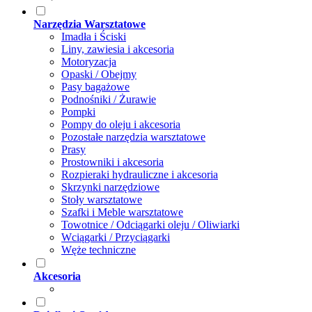
Narzędzia Warsztatowe
Imadła i Ściski
Liny, zawiesia i akcesoria
Motoryzacja
Opaski / Obejmy
Pasy bagażowe
Podnośniki / Żurawie
Pompki
Pompy do oleju i akcesoria
Pozostałe narzędzia warsztatowe
Prasy
Prostowniki i akcesoria
Rozpieraki hydrauliczne i akcesoria
Skrzynki narzędziowe
Stoły warsztatowe
Szafki i Meble warsztatowe
Towotnice / Odciągarki oleju / Oliwiarki
Wciągarki / Przyciągarki
Węże techniczne
Akcesoria