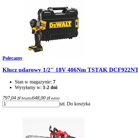
Polecamy
Klucz udarowy 1/2" 18V 406Nm TSTAK DCF922NT
Stan w magazynie:
7
Wysyłamy w:
1-2 dni
797,04 zł
648,00 zł
brutto
netto
szt.
Do koszyka