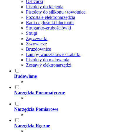
Ostrzarki
Pistolety do klejenia
Pistolety do silikonu / towotnice
Pozostałe elektronarzędzia
Radia / głośniki bluetooth
Strugarko-grubościówki
Strugi
Zgrzewarki
Zszywacze
Bruzdownice
Lampy warsztatowe / Latarki
Pistolety do malowania
Zestawy elektronarzędzi
Budowlane
Narzędzia Pneumatyczne
Narzędzia Pomiarowe
Narzędzia Ręczne