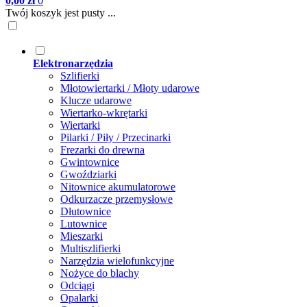
0,00 zł
0
Twój koszyk jest pusty ...
Elektronarzędzia
Szlifierki
Młotowiertarki / Młoty udarowe
Klucze udarowe
Wiertarko-wkrętarki
Wiertarki
Pilarki / Piły / Przecinarki
Frezarki do drewna
Gwintownice
Gwoździarki
Nitownice akumulatorowe
Odkurzacze przemysłowe
Dłutownice
Lutownice
Mieszarki
Multiszlifierki
Narzędzia wielofunkcyjne
Nożyce do blachy
Odciągi
Opalarki