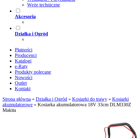
Węże techniczne
Akcesoria
Działka i Ogród
Płatności
Producenci
Katalogi
e-Raty
Produkty polecane
Nowości
Outlet
Kontakt
Strona główna
»
Działka i Ogród
»
Kosiarki do trawy
»
Kosiarki
akumulatorowe
»
Kosiarka akumulatorowa 18V 33cm DLM330Z
Makita