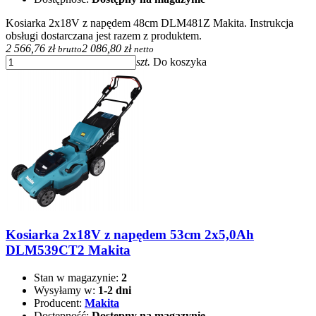
Kosiarka 2x18V z napędem 48cm DLM481Z Makita. Instrukcja
obsługi dostarczana jest razem z produktem.
2 566,76 zł
2 086,80 zł
brutto
netto
szt.
Do koszyka
Kosiarka 2x18V z napędem 53cm 2x5,0Ah
DLM539CT2 Makita
Stan w magazynie:
2
Wysyłamy w:
1-2 dni
Producent:
Makita
Dostępność:
Dostępny na magazynie