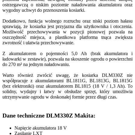
ostrzegawczą o niskim poziomie naładowania akumulatora oraz
wygodny uchwyt do przenoszenia kosiarki.
Dodatkowo, funkcja wolnego rozruchu oraz niski poziom hałasu
sprawiają, że kosiarka jest przyjazna dla użytkownika i otoczenia.
Możliwość przechowywania w pozycji pionowej pozwala na
oszczędność miejsca, a plastikowa platforma tnąca zwiększa
zwrotność i ułatwia przechowywanie.
Z akumulatorem o pojemności 5,0 Ah (brak akumulatora i
ładowarki w zestawie), pozwala na skoszenie ogrodu o powierzchni
do 270 m² na jednym naładowaniu.
Warto również zwrócić uwagę, że kosiarka DLM330Z nie
współpracuje z akumulatorami BL1811G, BL1813G, BL1815G
(bez elektroniki) oraz akumulatorem BL1815 (18 V / 1,3 Ah). To
solidny, wydajny i łatwy w obsłudze sprzęt, który umożliwia
utrzymywanie ogrodu w doskonałej formie przez długi czas.
Dane techniczne DLM330Z Makita:
Napięcie akumulatora 18 V
Zasilanie LXT