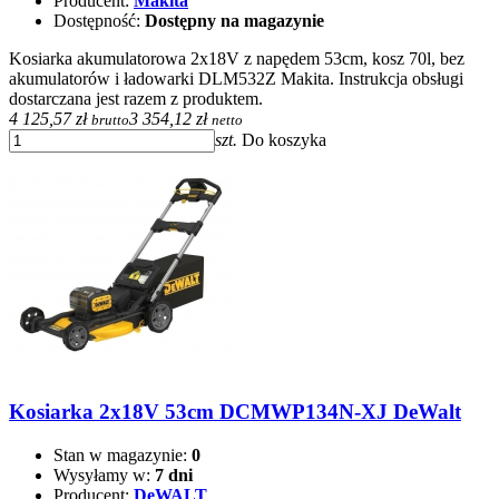
Producent:
Makita
Dostępność:
Dostępny na magazynie
Kosiarka akumulatorowa 2x18V z napędem 53cm, kosz 70l, bez
akumulatorów i ładowarki DLM532Z Makita. Instrukcja obsługi
dostarczana jest razem z produktem.
4 125,57 zł
3 354,12 zł
brutto
netto
szt.
Do koszyka
Kosiarka 2x18V 53cm DCMWP134N-XJ DeWalt
Stan w magazynie:
0
Wysyłamy w:
7 dni
Producent:
DeWALT