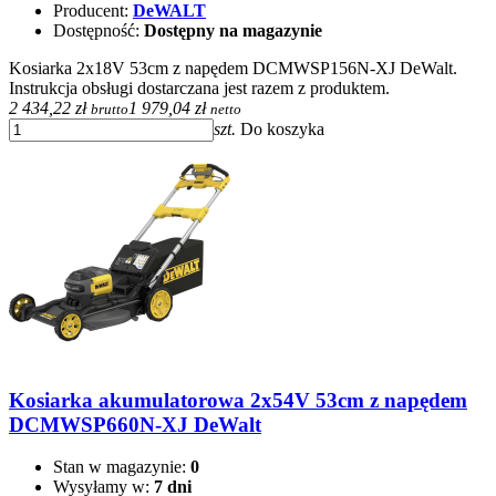
Producent:
DeWALT
Dostępność:
Dostępny na magazynie
Kosiarka 2x18V 53cm z napędem DCMWSP156N-XJ DeWalt.
Instrukcja obsługi dostarczana jest razem z produktem.
2 434,22 zł
1 979,04 zł
brutto
netto
szt.
Do koszyka
Kosiarka akumulatorowa 2x54V 53cm z napędem
DCMWSP660N-XJ DeWalt
Stan w magazynie:
0
Wysyłamy w:
7 dni