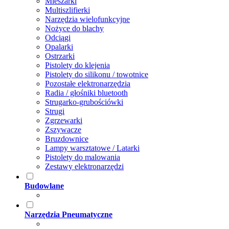
Mieszarki
Multiszlifierki
Narzędzia wielofunkcyjne
Nożyce do blachy
Odciągi
Opalarki
Ostrzarki
Pistolety do klejenia
Pistolety do silikonu / towotnice
Pozostałe elektronarzędzia
Radia / głośniki bluetooth
Strugarko-grubościówki
Strugi
Zgrzewarki
Zszywacze
Bruzdownice
Lampy warsztatowe / Latarki
Pistolety do malowania
Zestawy elektronarzędzi
Budowlane
Narzędzia Pneumatyczne