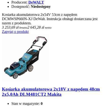
Producent:
DeWALT
Dostępność:
Niedostępny
Kosiarka akumulatorowa 2x54V 53cm z napędem
DCMWSP660N-XJ DeWalt. Instrukcja obsługi dostarczana jest
razem z produktem.
3 253,69 zł
2 645,28 zł
brutto
netto
Zapytaj o produkt
Kosiarka akumulatorowa 2x18V z napędem 48cm
2x5,0Ah DLM481CT2 Makita
Stan w magazynie:
0