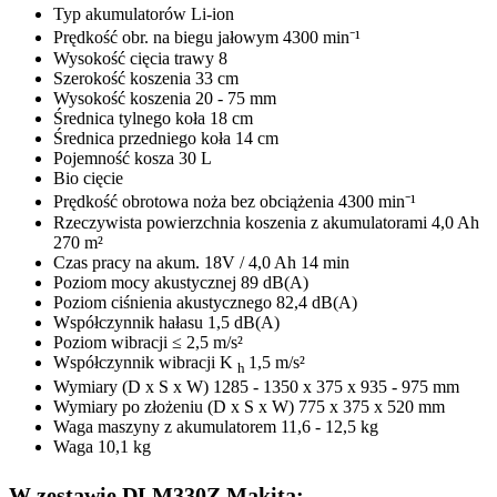
Typ akumulatorów Li-ion
Prędkość obr. na biegu jałowym 4300 min⁻¹
Wysokość cięcia trawy 8
Szerokość koszenia 33 cm
Wysokość koszenia 20 - 75 mm
Średnica tylnego koła 18 cm
Średnica przedniego koła 14 cm
Pojemność kosza 30 L
Bio cięcie
Prędkość obrotowa noża bez obciążenia 4300 min⁻¹
Rzeczywista powierzchnia koszenia z akumulatorami 4,0 Ah
270 m²
Czas pracy na akum. 18V / 4,0 Ah 14 min
Poziom mocy akustycznej 89 dB(A)
Poziom ciśnienia akustycznego 82,4 dB(A)
Współczynnik hałasu 1,5 dB(A)
Poziom wibracji ≤ 2,5 m/s²
Współczynnik wibracji K
1,5 m/s²
h
Wymiary (D x S x W) 1285 - 1350 x 375 x 935 - 975 mm
Wymiary po złożeniu (D x S x W) 775 x 375 x 520 mm
Waga maszyny z akumulatorem 11,6 - 12,5 kg
Waga 10,1 kg
W zestawie DLM330Z Makita: