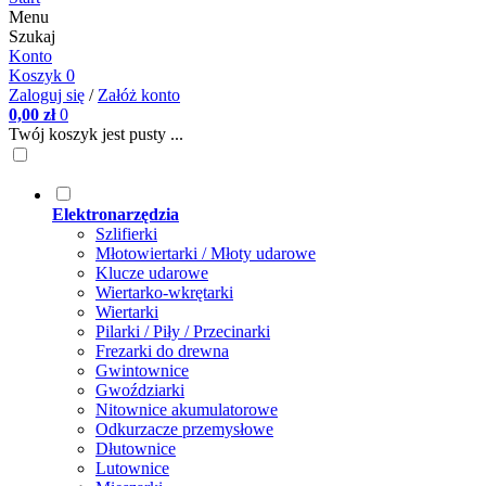
Menu
Szukaj
Konto
Koszyk
0
Zaloguj się
/
Załóż konto
0,00 zł
0
Twój koszyk jest pusty ...
Elektronarzędzia
Szlifierki
Młotowiertarki / Młoty udarowe
Klucze udarowe
Wiertarko-wkrętarki
Wiertarki
Pilarki / Piły / Przecinarki
Frezarki do drewna
Gwintownice
Gwoździarki
Nitownice akumulatorowe
Odkurzacze przemysłowe
Dłutownice
Lutownice