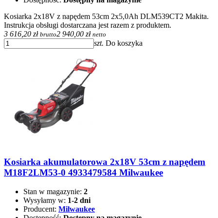
Kosiarka 2x18V z napędem 53cm 2x5,0Ah DLM539CT2 Makita.
Instrukcja obsługi dostarczana jest razem z produktem.
3 616,20 zł
2 940,00 zł
brutto
netto
szt.
Do koszyka
Kosiarka akumulatorowa 2x18V 53cm z napędem
M18F2LM53-0 4933479584 Milwaukee
Stan w magazynie:
2
Wysyłamy w:
1-2 dni
Producent:
Milwaukee
Dostępność:
Dostępny na magazynie