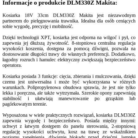
Informacje o produkcie DLM330Z Makita:
Kosiarka 18V 33cm DLM330Z Makita jest niezawodnym
partnerem do pielęgnowania trawnika. Idealna dla osób ceniących
sobie wygodę, precyzję i mobilność.
Dzięki technologii XPT, kosiarka jest odporna na wilgoć i pył, co
zapewnia jej dłuższą żywotność. 8-stopniowa centralna regulacja
wysokości koszenia, dostępna za pomocą dźwigni, pozwala na
dostosowanie długości trawy do własnych preferencji. Dodatkowo,
łagodny rozruch i hamulec elektryczny zwiększają bezpieczeństwo
operatora.
Kosiarka posiada 3 funkcje: cięcia, zbierania i mulczowania, dzięki
czemu jest uniwersalna i może być wykorzystana w różnych
warunkach. Polipropylenowa obudowa sprawia, że jest nie tylko
lekka i poręczna, ale także wytrzymała. Szerokie opony zapewniają
stabilność i ułatwiają manewrowanie po grząskim lub
pagórkowatym terenie.
Wyposażona w wiele praktycznych rozwiązań, kosiarka DLM330Z
zapewnia wygodę i bezpieczeństwo. Posiada między innymi:
uchwyt z łatwym dostępem do panelu sterowania, 2-stopniową
regulację wysokości uchwytu, kosz na trawę ze wskaźnikiem
poziomu zapełnienia, dźwignię blokady przed dziećmi, lampkę