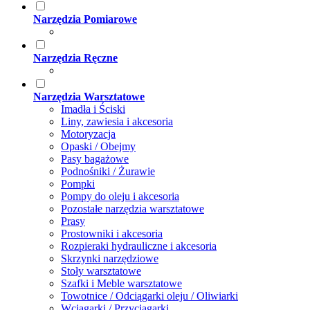
Narzędzia Pomiarowe
Narzędzia Ręczne
Narzędzia Warsztatowe
Imadła i Ściski
Liny, zawiesia i akcesoria
Motoryzacja
Opaski / Obejmy
Pasy bagażowe
Podnośniki / Żurawie
Pompki
Pompy do oleju i akcesoria
Pozostałe narzędzia warsztatowe
Prasy
Prostowniki i akcesoria
Rozpieraki hydrauliczne i akcesoria
Skrzynki narzędziowe
Stoły warsztatowe
Szafki i Meble warsztatowe
Towotnice / Odciągarki oleju / Oliwiarki
Wciągarki / Przyciągarki