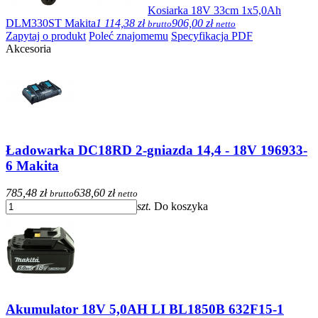
Kosiarka 18V 33cm 1x5,0Ah
DLM330ST Makita
1 114,38 zł
906,00 zł
brutto
netto
Zapytaj o produkt
Poleć znajomemu
Specyfikacja PDF
Akcesoria
Ładowarka DC18RD 2-gniazda 14,4 - 18V 196933-
6 Makita
785,48 zł
638,60 zł
brutto
netto
szt.
Do koszyka
Akumulator 18V 5,0AH LI BL1850B 632F15-1