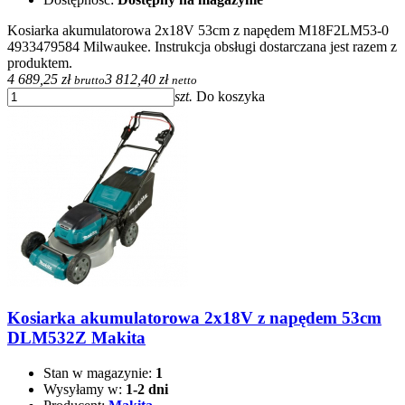
Kosiarka akumulatorowa 2x18V 53cm z napędem M18F2LM53-0
4933479584 Milwaukee. Instrukcja obsługi dostarczana jest razem z
produktem.
4 689,25 zł
3 812,40 zł
brutto
netto
szt.
Do koszyka
Kosiarka akumulatorowa 2x18V z napędem 53cm
DLM532Z Makita
Stan w magazynie:
1
Wysyłamy w:
1-2 dni