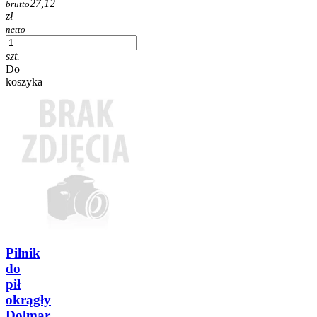
27,12
brutto
zł
netto
szt.
Do
koszyka
Pilnik
do
pił
okrągły
Dolmar