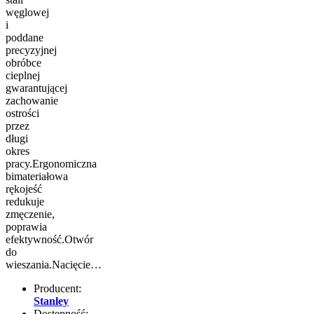
węglowej
i
poddane
precyzyjnej
obróbce
cieplnej
gwarantującej
zachowanie
ostrości
przez
długi
okres
pracy.Ergonomiczna
bimateriałowa
rękojeść
redukuje
zmęczenie,
poprawia
efektywność.Otwór
do
wieszania.Nacięcie…
Producent:
Stanley
Dostępność: