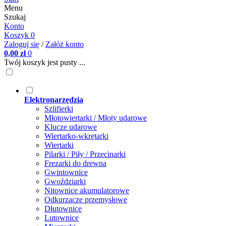
Menu
Szukaj
Konto
Koszyk
0
Zaloguj się
/
Załóż konto
0,00 zł
0
Twój koszyk jest pusty ...
Elektronarzędzia
Szlifierki
Młotowiertarki / Młoty udarowe
Klucze udarowe
Wiertarko-wkrętarki
Wiertarki
Pilarki / Piły / Przecinarki
Frezarki do drewna
Gwintownice
Gwoździarki
Nitownice akumulatorowe
Odkurzacze przemysłowe
Dłutownice
Lutownice