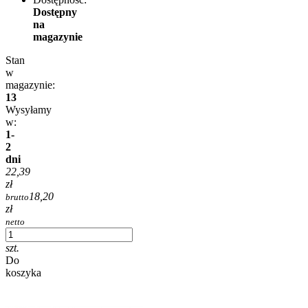
Dostępny
na
magazynie
Stan
w
magazynie:
13
Wysyłamy
w:
1-
2
dni
22,39
zł
18,20
brutto
zł
netto
szt.
Do
koszyka