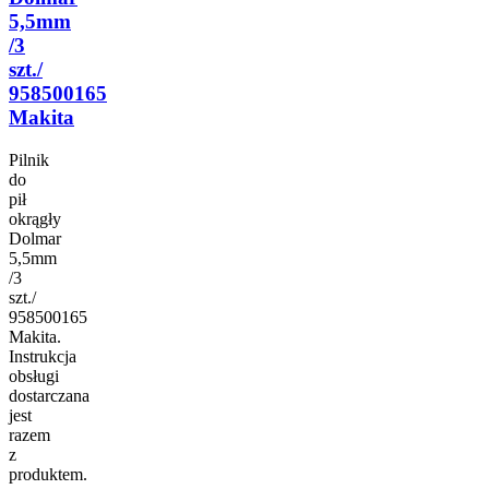
5,5mm
/3
szt./
958500165
Makita
Pilnik
do
pił
okrągły
Dolmar
5,5mm
/3
szt./
958500165
Makita.
Instrukcja
obsługi
dostarczana
jest
razem
z
produktem.