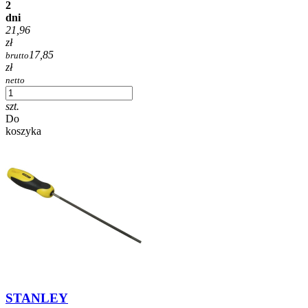
2
dni
21,96
zł
17,85
brutto
zł
netto
szt.
Do
koszyka
STANLEY