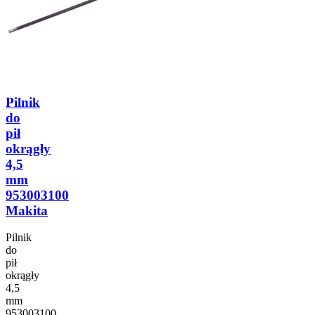
Pilnik
do
pił
okrągły
4,5
mm
953003100
Makita
Pilnik
do
pił
okrągły
4,5
mm
953003100