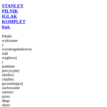
STANLEY
PILNIK
IGLAK
KOMPLET
6szt.
Pilniki
wykonane
z
wysokogatunkowej
stali
węglowej
i
poddane
precyzyjnej
obróbce
cieplnej
gwarantującej
zachowanie
ostrości
przez
długi
okres