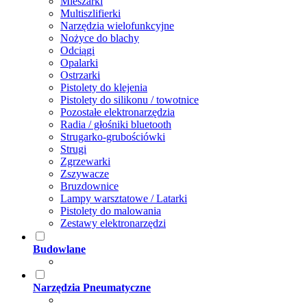
Mieszarki
Multiszlifierki
Narzędzia wielofunkcyjne
Nożyce do blachy
Odciągi
Opalarki
Ostrzarki
Pistolety do klejenia
Pistolety do silikonu / towotnice
Pozostałe elektronarzędzia
Radia / głośniki bluetooth
Strugarko-grubościówki
Strugi
Zgrzewarki
Zszywacze
Bruzdownice
Lampy warsztatowe / Latarki
Pistolety do malowania
Zestawy elektronarzędzi
Budowlane
Narzędzia Pneumatyczne