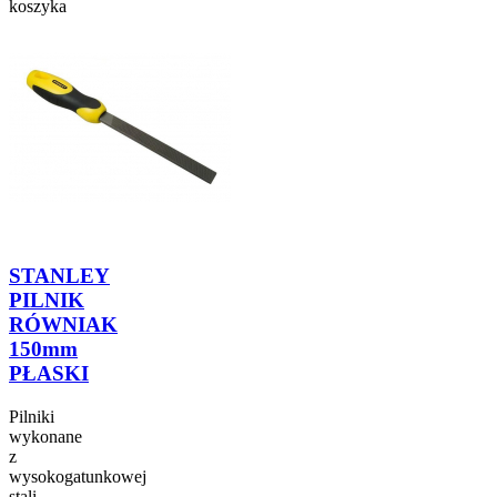
koszyka
STANLEY
PILNIK
RÓWNIAK
150mm
PŁASKI
Pilniki
wykonane
z
wysokogatunkowej
stali