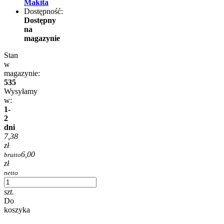
Makita
Dostępność:
Dostępny
na
magazynie
Stan
w
magazynie:
535
Wysyłamy
w:
1-
2
dni
7,38
zł
6,00
brutto
zł
netto
szt.
Do
koszyka