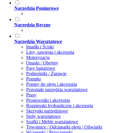
Narzędzia Pomiarowe
Narzędzia Ręczne
Narzędzia Warsztatowe
Imadła i Ściski
Liny, zawiesia i akcesoria
Motoryzacja
Opaski / Obejmy
Pasy bagażowe
Podnośniki / Żurawie
Pompki
Pompy do oleju i akcesoria
Pozostałe narzędzia warsztatowe
Prasy
Prostowniki i akcesoria
Rozpieraki hydrauliczne i akcesoria
Skrzynki narzędziowe
Stoły warsztatowe
Szafki i Meble warsztatowe
Towotnice / Odciągarki oleju / Oliwiarki
Wciągarki / Przyciągarki