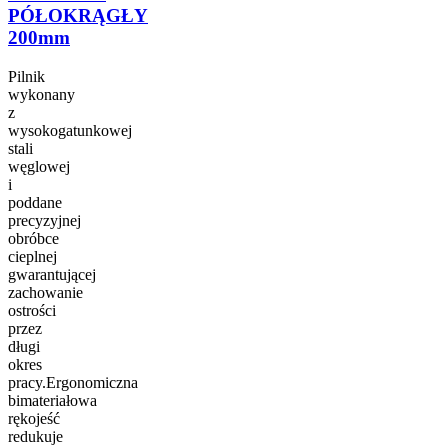
PÓŁOKRĄGŁY
200mm
Pilnik
wykonany
z
wysokogatunkowej
stali
węglowej
i
poddane
precyzyjnej
obróbce
cieplnej
gwarantującej
zachowanie
ostrości
przez
długi
okres
pracy.Ergonomiczna
bimateriałowa
rękojeść
redukuje